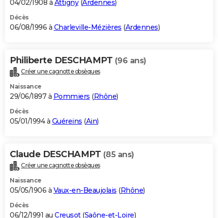
04/02/1908 à
Attigny
(
Ardennes
)
Décès
06/08/1996 à
Charleville-Mézières
(
Ardennes
)
Philiberte DESCHAMPT
(96 ans)
Créer une cagnotte obsèques
Naissance
29/06/1897 à
Pommiers
(
Rhône
)
Décès
05/01/1994 à
Guéreins
(
Ain
)
Claude DESCHAMPT
(85 ans)
Créer une cagnotte obsèques
Naissance
05/05/1906 à
Vaux-en-Beaujolais
(
Rhône
)
Décès
06/12/1991 au
Creusot
(
Saône-et-Loire
)