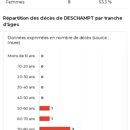
Femmes
8
53,3 %
Répartition des décès de DESCHAMPT par tranche
d'âges
Données exprimées en nombre de décès (source :
Insee)
Moins de 10 ans
0
10-20 ans
0
20-30 ans
0
30-40 ans
0
40-50 ans
0
50-60 ans
1
60-70 ans
1
70-80 ans
3