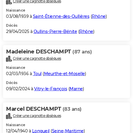
Créer une cagnotte obsèques
City break
Voyage de noces
Climat
Destinations
Voyage nature
Forum
+
PHOTO
Naissance
03/08/1939 à
Saint-Étienne-des-Oullières
(
Rhône
)
GUIDES D'ACHAT
Décès
29/04/2025 à
Oullins-Pierre-Bénite
(
Rhône
)
BONS PLANS
CARTE DE VOEUX
Madeleine DESCHAMPT
(87 ans)
Carte Bonne année
Carte Pâques
Carte de Noël
Carte Saint-Valentin
Carte d'anniversaire
DICTIONNAIRE
Créer une cagnotte obsèques
Biographies
Expressions
Dictionnaire
Citations
Proverbes
PROGRAMME TV
Naissance
02/03/1936 à
Toul
(
Meurthe-et-Moselle
)
COPAINS D'AVANT
Décès
09/02/2024 à
Vitry-le-François
(
Marne
)
Se connecter
Collèges
Universités
Service militaire
S'inscrire
Lycées
Primaires
Entreprises
Avis de recherche
AVIS DE DÉCÈS
FORUM
Marcel DESCHAMPT
(83 ans)
Lifestyle
Sport
Television
Cinema
Bricolage
Culture
Auto
Voyage
Créer une cagnotte obsèques
Naissance
12/04/1940 à
Longueil
(
Seine-Maritime
)