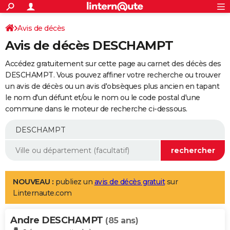
ACTUALITÉS
Connexion
S'inscrire
Avis de décès
Rechercher
Société
Education
Villes
Politique
Faits Divers
Monde
+
SPORT
Avis de décès DESCHAMPT
Football
Cyclisme
Forum
Coupe du monde 2026
Tennis
Rugby
CULTURE
Accédez gratuitement sur cette page au carnet des décès des
TNT
Cinéma
Musique
Programme TV
Streaming
Sorties cinéma
+
DESCHAMPT. Vous pouvez affiner votre recherche ou trouver
FINANCE
un avis de décès ou un avis d'obsèques plus ancien en tapant
Impôts
Immobilier
Banque
Crédit
Retraite
Epargne
Risques naturels par ville
Assurance
AUTO
le nom d'un défunt et/ou le nom ou le code postal d'une
commune dans le moteur de recherche ci-dessous.
Réserver un essai
Berlines
Forum auto
Essais
Citadines
SUV
+
HIGH-TECH
Meilleur smartphone
Ordinateurs
Guide high-tech
Mobiles
Internet
Jeux vidéo
+
BRICOLAGE
Aménagement intérieur
Cuisine
Jardinage
+
Forum
Extérieur
Salle de bains
Rangement
WEEK-END
Escapades
Expositions
Week-end nature
Guides de France
Patrimoine
Musées
+
LIFESTYLE
NOUVEAU :
publiez un
avis de décès gratuit
sur
Linternaute.com
Bien-être
Mode
+
Art de vivre
Loisirs
Modes de vie
SANTE
Andre DESCHAMPT
Guide de la santé
Médicaments
+
Alimentation
Maladies
Sommeil
(85 ans)
VOYAGE