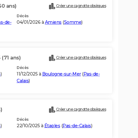
60 ans)
Créer une cagnotte obsèques
Décès
s-de-
04/01/2026 à
Amiens
(
Somme
)
S
(71 ans)
Créer une cagnotte obsèques
Décès
s
)
11/12/2025 à
Boulogne-sur-Mer
(
Pas-de-
Calais
)
)
Créer une cagnotte obsèques
Décès
s
)
22/10/2025 à
Étaples
(
Pas-de-Calais
)