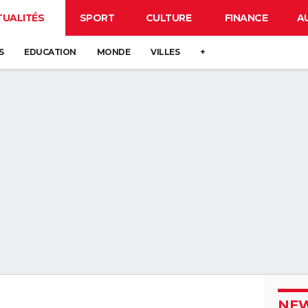
TUALITÉS
SPORT
CULTURE
FINANCE
A
S
EDUCATION
MONDE
VILLES
+
NEW