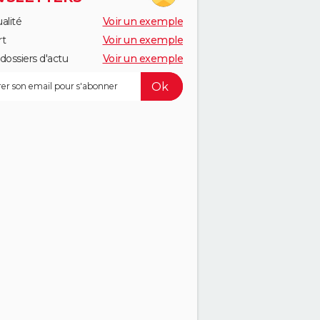
alité
Voir un exemple
rt
Voir un exemple
dossiers d'actu
Voir un exemple