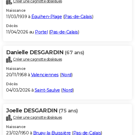
Créer une cagnotte obsèques
City break
Voyage de noces
Climat
Destinations
Voyage nature
Forum
+
PHOTO
Naissance
11/03/1939 à
Équihen-Plage
(
Pas-de-Calais
)
GUIDES D'ACHAT
Décès
11/04/2026 au
Portel
(
Pas-de-Calais
)
BONS PLANS
CARTE DE VOEUX
Danielle DESGARDIN
(67 ans)
Carte Bonne année
Carte Pâques
Carte de Noël
Carte Saint-Valentin
Carte d'anniversaire
DICTIONNAIRE
Créer une cagnotte obsèques
Biographies
Expressions
Dictionnaire
Citations
Proverbes
PROGRAMME TV
Naissance
20/11/1958 à
Valenciennes
(
Nord
)
COPAINS D'AVANT
Décès
04/03/2026 à
Saint-Saulve
(
Nord
)
Se connecter
Collèges
Universités
Service militaire
S'inscrire
Lycées
Primaires
Entreprises
Avis de recherche
AVIS DE DÉCÈS
FORUM
Joelle DESGARDIN
(75 ans)
Lifestyle
Sport
Television
Cinema
Bricolage
Culture
Auto
Voyage
Créer une cagnotte obsèques
Naissance
23/02/1950 à
Bruay-la-Buissière
(
Pas-de-Calais
)