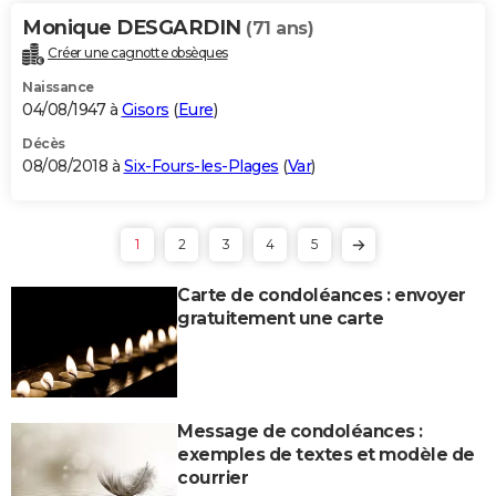
Monique DESGARDIN
(71 ans)
Créer une cagnotte obsèques
Naissance
04/08/1947 à
Gisors
(
Eure
)
Décès
08/08/2018 à
Six-Fours-les-Plages
(
Var
)
1
2
3
4
5
Carte de condoléances : envoyer
gratuitement une carte
Message de condoléances :
exemples de textes et modèle de
courrier