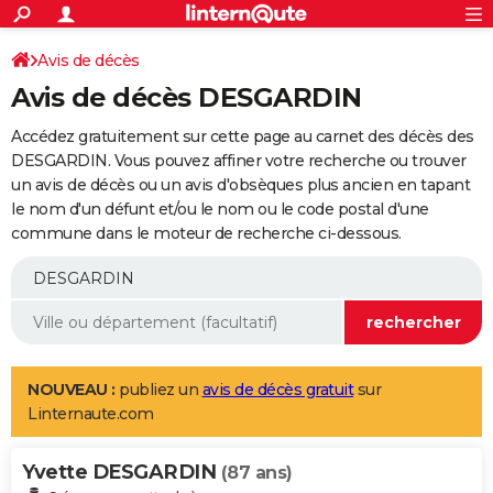
ACTUALITÉS
Connexion
S'inscrire
Avis de décès
Rechercher
Société
Education
Villes
Politique
Faits Divers
Monde
+
SPORT
Avis de décès DESGARDIN
Football
Cyclisme
Forum
Coupe du monde 2026
Tennis
Rugby
CULTURE
Accédez gratuitement sur cette page au carnet des décès des
TNT
Cinéma
Musique
Programme TV
Streaming
Sorties cinéma
+
DESGARDIN. Vous pouvez affiner votre recherche ou trouver
FINANCE
un avis de décès ou un avis d'obsèques plus ancien en tapant
Impôts
Immobilier
Banque
Crédit
Retraite
Epargne
Risques naturels par ville
Assurance
AUTO
le nom d'un défunt et/ou le nom ou le code postal d'une
commune dans le moteur de recherche ci-dessous.
Réserver un essai
Berlines
Forum auto
Essais
Citadines
SUV
+
HIGH-TECH
Meilleur smartphone
Ordinateurs
Guide high-tech
Mobiles
Internet
Jeux vidéo
+
BRICOLAGE
Aménagement intérieur
Cuisine
Jardinage
+
Forum
Extérieur
Salle de bains
Rangement
WEEK-END
Escapades
Expositions
Week-end nature
Guides de France
Patrimoine
Musées
+
LIFESTYLE
NOUVEAU :
publiez un
avis de décès gratuit
sur
Linternaute.com
Bien-être
Mode
+
Art de vivre
Loisirs
Modes de vie
SANTE
Yvette DESGARDIN
Guide de la santé
Médicaments
+
Alimentation
Maladies
Sommeil
(87 ans)
VOYAGE