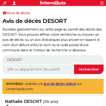
ACTUALITÉS
Connexion
S'inscrire
Avis de décès
Rechercher
Société
Education
Villes
Politique
Faits Divers
Monde
+
SPORT
Avis de décès DESORT
Football
Cyclisme
Forum
Coupe du monde 2026
Tennis
Rugby
CULTURE
Accédez gratuitement sur cette page au carnet des décès des
TNT
Cinéma
Musique
Programme TV
Streaming
Sorties cinéma
+
DESORT. Vous pouvez affiner votre recherche ou trouver un
FINANCE
avis de décès ou un avis d'obsèques plus ancien en tapant le
Impôts
Immobilier
Banque
Crédit
Retraite
Epargne
Risques naturels par ville
Assurance
AUTO
nom d'un défunt et/ou le nom ou le code postal d'une
commune dans le moteur de recherche ci-dessous.
Réserver un essai
Berlines
Forum auto
Essais
Citadines
SUV
+
HIGH-TECH
Meilleur smartphone
Ordinateurs
Guide high-tech
Mobiles
Internet
Jeux vidéo
+
BRICOLAGE
Aménagement intérieur
Cuisine
Jardinage
+
Forum
Extérieur
Salle de bains
Rangement
WEEK-END
Escapades
Expositions
Week-end nature
Guides de France
Patrimoine
Musées
+
LIFESTYLE
NOUVEAU :
publiez un
avis de décès gratuit
sur
Linternaute.com
Bien-être
Mode
+
Art de vivre
Loisirs
Modes de vie
SANTE
Nathalie DESORT
Guide de la santé
Médicaments
+
Alimentation
Maladies
Sommeil
(59 ans)
VOYAGE