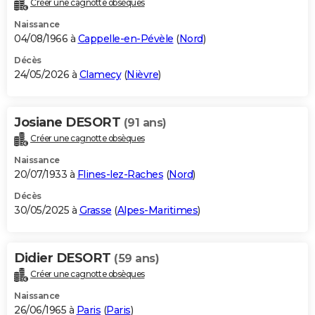
Créer une cagnotte obsèques
City break
Voyage de noces
Climat
Destinations
Voyage nature
Forum
+
PHOTO
Naissance
04/08/1966 à
Cappelle-en-Pévèle
(
Nord
)
GUIDES D'ACHAT
Décès
24/05/2026 à
Clamecy
(
Nièvre
)
BONS PLANS
CARTE DE VOEUX
Josiane DESORT
(91 ans)
Carte Bonne année
Carte Pâques
Carte de Noël
Carte Saint-Valentin
Carte d'anniversaire
DICTIONNAIRE
Créer une cagnotte obsèques
Biographies
Expressions
Dictionnaire
Citations
Proverbes
PROGRAMME TV
Naissance
20/07/1933 à
Flines-lez-Raches
(
Nord
)
COPAINS D'AVANT
Décès
30/05/2025 à
Grasse
(
Alpes-Maritimes
)
Se connecter
Collèges
Universités
Service militaire
S'inscrire
Lycées
Primaires
Entreprises
Avis de recherche
AVIS DE DÉCÈS
FORUM
Didier DESORT
(59 ans)
Lifestyle
Sport
Television
Cinema
Bricolage
Culture
Auto
Voyage
Créer une cagnotte obsèques
Naissance
26/06/1965 à
Paris
(
Paris
)