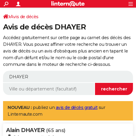
ACTUALITÉS
Connexion
S'inscrire
Avis de décès
Rechercher
Société
Education
Villes
Politique
Faits Divers
Monde
+
SPORT
Avis de décès DHAYER
Football
Cyclisme
Forum
Coupe du monde 2026
Tennis
Rugby
CULTURE
Accédez gratuitement sur cette page au carnet des décès des
TNT
Cinéma
Musique
Programme TV
Streaming
Sorties cinéma
+
DHAYER. Vous pouvez affiner votre recherche ou trouver un
FINANCE
avis de décès ou un avis d'obsèques plus ancien en tapant le
Impôts
Immobilier
Banque
Crédit
Retraite
Epargne
Risques naturels par ville
Assurance
AUTO
nom d'un défunt et/ou le nom ou le code postal d'une
commune dans le moteur de recherche ci-dessous.
Réserver un essai
Berlines
Forum auto
Essais
Citadines
SUV
+
HIGH-TECH
Meilleur smartphone
Ordinateurs
Guide high-tech
Mobiles
Internet
Jeux vidéo
+
BRICOLAGE
Aménagement intérieur
Cuisine
Jardinage
+
Forum
Extérieur
Salle de bains
Rangement
WEEK-END
Escapades
Expositions
Week-end nature
Guides de France
Patrimoine
Musées
+
LIFESTYLE
NOUVEAU :
publiez un
avis de décès gratuit
sur
Linternaute.com
Bien-être
Mode
+
Art de vivre
Loisirs
Modes de vie
SANTE
Alain DHAYER
Guide de la santé
Médicaments
+
Alimentation
Maladies
Sommeil
(65 ans)
VOYAGE