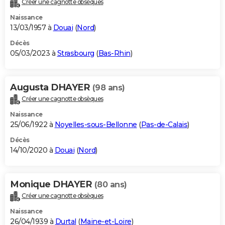
Créer une cagnotte obsèques
City break
Voyage de noces
Climat
Destinations
Voyage nature
Forum
+
PHOTO
Naissance
13/03/1957 à
Douai
(
Nord
)
GUIDES D'ACHAT
Décès
05/03/2023 à
Strasbourg
(
Bas-Rhin
)
BONS PLANS
CARTE DE VOEUX
Augusta DHAYER
(98 ans)
Carte Bonne année
Carte Pâques
Carte de Noël
Carte Saint-Valentin
Carte d'anniversaire
DICTIONNAIRE
Créer une cagnotte obsèques
Biographies
Expressions
Dictionnaire
Citations
Proverbes
PROGRAMME TV
Naissance
25/06/1922 à
Noyelles-sous-Bellonne
(
Pas-de-Calais
)
COPAINS D'AVANT
Décès
14/10/2020 à
Douai
(
Nord
)
Se connecter
Collèges
Universités
Service militaire
S'inscrire
Lycées
Primaires
Entreprises
Avis de recherche
AVIS DE DÉCÈS
FORUM
Monique DHAYER
(80 ans)
Lifestyle
Sport
Television
Cinema
Bricolage
Culture
Auto
Voyage
Créer une cagnotte obsèques
Naissance
26/04/1939 à
Durtal
(
Maine-et-Loire
)