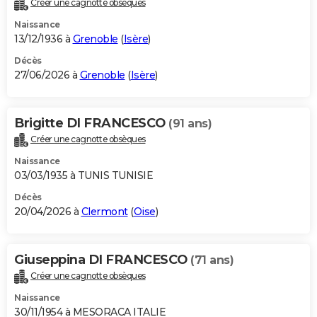
Créer une cagnotte obsèques
City break
Voyage de noces
Climat
Destinations
Voyage nature
Forum
+
PHOTO
Naissance
13/12/1936 à
Grenoble
(
Isère
)
GUIDES D'ACHAT
Décès
27/06/2026 à
Grenoble
(
Isère
)
BONS PLANS
CARTE DE VOEUX
Brigitte DI FRANCESCO
(91 ans)
Carte Bonne année
Carte Pâques
Carte de Noël
Carte Saint-Valentin
Carte d'anniversaire
DICTIONNAIRE
Créer une cagnotte obsèques
Biographies
Expressions
Dictionnaire
Citations
Proverbes
PROGRAMME TV
Naissance
03/03/1935 à TUNIS TUNISIE
COPAINS D'AVANT
Décès
20/04/2026 à
Clermont
(
Oise
)
Se connecter
Collèges
Universités
Service militaire
S'inscrire
Lycées
Primaires
Entreprises
Avis de recherche
AVIS DE DÉCÈS
FORUM
Giuseppina DI FRANCESCO
(71 ans)
Lifestyle
Sport
Television
Cinema
Bricolage
Culture
Auto
Voyage
Créer une cagnotte obsèques
Naissance
30/11/1954 à MESORACA ITALIE