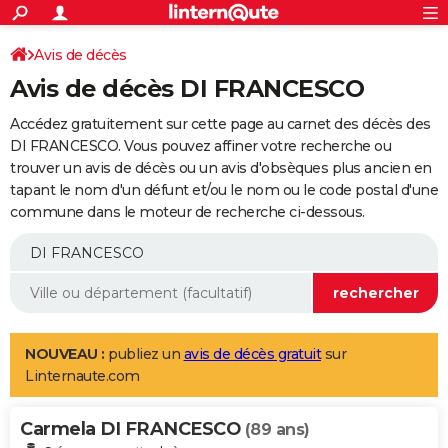
ACTUALITÉS
Connexion
S'inscrire
Avis de décès
Rechercher
Société
Education
Villes
Politique
Faits Divers
Monde
+
SPORT
Avis de décès DI FRANCESCO
Football
Cyclisme
Forum
Coupe du monde 2026
Tennis
Rugby
CULTURE
Accédez gratuitement sur cette page au carnet des décès des
TNT
Cinéma
Musique
Programme TV
Streaming
Sorties cinéma
+
DI FRANCESCO. Vous pouvez affiner votre recherche ou
FINANCE
trouver un avis de décès ou un avis d'obsèques plus ancien en
Impôts
Immobilier
Banque
Crédit
Retraite
Epargne
Risques naturels par ville
Assurance
AUTO
tapant le nom d'un défunt et/ou le nom ou le code postal d'une
commune dans le moteur de recherche ci-dessous.
Réserver un essai
Berlines
Forum auto
Essais
Citadines
SUV
+
HIGH-TECH
Meilleur smartphone
Ordinateurs
Guide high-tech
Mobiles
Internet
Jeux vidéo
+
BRICOLAGE
Aménagement intérieur
Cuisine
Jardinage
+
Forum
Extérieur
Salle de bains
Rangement
WEEK-END
Escapades
Expositions
Week-end nature
Guides de France
Patrimoine
Musées
+
LIFESTYLE
NOUVEAU :
publiez un
avis de décès gratuit
sur
Linternaute.com
Bien-être
Mode
+
Art de vivre
Loisirs
Modes de vie
SANTE
Carmela DI FRANCESCO
Guide de la santé
Médicaments
+
Alimentation
Maladies
Sommeil
(89 ans)
VOYAGE