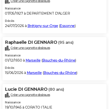
Créer une cagnotte obsèques
City break
Voyage de noces
Climat
Destinations
Voyage nature
Forum
+
PHOTO
Naissance
07/05/1927 à DEPARTEMENT D'ALGER
GUIDES D'ACHAT
Décès
24/07/2026 à
Brétigny-sur-Orge
(
Essonne
)
BONS PLANS
CARTE DE VOEUX
Raphaelle DI GENNARO
(95 ans)
Carte Bonne année
Carte Pâques
Carte de Noël
Carte Saint-Valentin
Carte d'anniversaire
DICTIONNAIRE
Créer une cagnotte obsèques
Biographies
Expressions
Dictionnaire
Citations
Proverbes
PROGRAMME TV
Naissance
01/12/1930 à
Marseille
(
Bouches-du-Rhône
)
COPAINS D'AVANT
Décès
15/06/2026 à
Marseille
(
Bouches-du-Rhône
)
Se connecter
Collèges
Universités
Service militaire
S'inscrire
Lycées
Primaires
Entreprises
Avis de recherche
AVIS DE DÉCÈS
FORUM
Lucie DI GENNARO
(80 ans)
Lifestyle
Sport
Television
Cinema
Bricolage
Culture
Auto
Voyage
Créer une cagnotte obsèques
Naissance
19/10/1945 à CORATO ITALIE