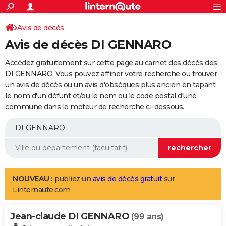
ACTUALITÉS
Connexion
S'inscrire
Avis de décès
Rechercher
Société
Education
Villes
Politique
Faits Divers
Monde
+
SPORT
Avis de décès DI GENNARO
Football
Cyclisme
Forum
Coupe du monde 2026
Tennis
Rugby
CULTURE
Accédez gratuitement sur cette page au carnet des décès des
TNT
Cinéma
Musique
Programme TV
Streaming
Sorties cinéma
+
DI GENNARO. Vous pouvez affiner votre recherche ou trouver
FINANCE
un avis de décès ou un avis d'obsèques plus ancien en tapant
Impôts
Immobilier
Banque
Crédit
Retraite
Epargne
Risques naturels par ville
Assurance
AUTO
le nom d'un défunt et/ou le nom ou le code postal d'une
commune dans le moteur de recherche ci-dessous.
Réserver un essai
Berlines
Forum auto
Essais
Citadines
SUV
+
HIGH-TECH
Meilleur smartphone
Ordinateurs
Guide high-tech
Mobiles
Internet
Jeux vidéo
+
BRICOLAGE
Aménagement intérieur
Cuisine
Jardinage
+
Forum
Extérieur
Salle de bains
Rangement
WEEK-END
Escapades
Expositions
Week-end nature
Guides de France
Patrimoine
Musées
+
LIFESTYLE
NOUVEAU :
publiez un
avis de décès gratuit
sur
Linternaute.com
Bien-être
Mode
+
Art de vivre
Loisirs
Modes de vie
SANTE
Jean-claude DI GENNARO
Guide de la santé
Médicaments
+
Alimentation
Maladies
Sommeil
(99 ans)
VOYAGE