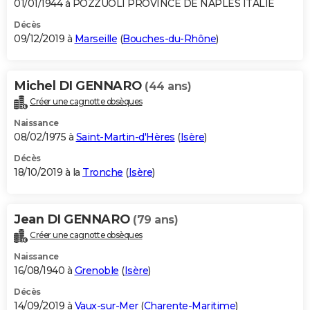
01/01/1944 à POZZUOLI PROVINCE DE NAPLES ITALIE
Décès
09/12/2019 à
Marseille
(
Bouches-du-Rhône
)
Michel DI GENNARO
(44 ans)
Créer une cagnotte obsèques
Naissance
08/02/1975 à
Saint-Martin-d'Hères
(
Isère
)
Décès
18/10/2019 à la
Tronche
(
Isère
)
Jean DI GENNARO
(79 ans)
Créer une cagnotte obsèques
Naissance
16/08/1940 à
Grenoble
(
Isère
)
Décès
14/09/2019 à
Vaux-sur-Mer
(
Charente-Maritime
)