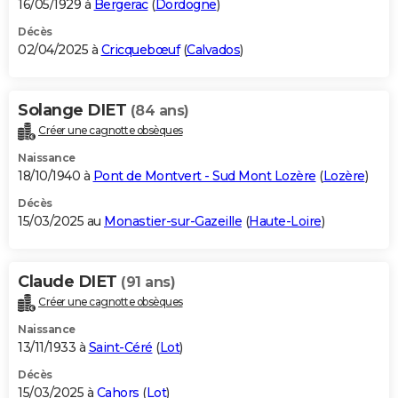
16/05/1929 à
Bergerac
(
Dordogne
)
Décès
02/04/2025 à
Cricquebœuf
(
Calvados
)
Solange DIET
(84 ans)
Créer une cagnotte obsèques
Naissance
18/10/1940 à
Pont de Montvert - Sud Mont Lozère
(
Lozère
)
Décès
15/03/2025 au
Monastier-sur-Gazeille
(
Haute-Loire
)
Claude DIET
(91 ans)
Créer une cagnotte obsèques
Naissance
13/11/1933 à
Saint-Céré
(
Lot
)
Décès
15/03/2025 à
Cahors
(
Lot
)