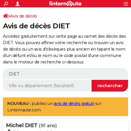
ACTUALITÉS
Connexion
S'inscrire
Avis de décès
Rechercher
Société
Education
Villes
Politique
Faits Divers
Monde
+
SPORT
Avis de décès DIET
Football
Cyclisme
Forum
Coupe du monde 2026
Tennis
Rugby
CULTURE
Accédez gratuitement sur cette page au carnet des décès des
TNT
Cinéma
Musique
Programme TV
Streaming
Sorties cinéma
+
DIET. Vous pouvez affiner votre recherche ou trouver un avis
FINANCE
de décès ou un avis d'obsèques plus ancien en tapant le nom
Impôts
Immobilier
Banque
Crédit
Retraite
Epargne
Risques naturels par ville
Assurance
AUTO
d'un défunt et/ou le nom ou le code postal d'une commune
dans le moteur de recherche ci-dessous.
Réserver un essai
Berlines
Forum auto
Essais
Citadines
SUV
+
HIGH-TECH
Meilleur smartphone
Ordinateurs
Guide high-tech
Mobiles
Internet
Jeux vidéo
+
BRICOLAGE
Aménagement intérieur
Cuisine
Jardinage
+
Forum
Extérieur
Salle de bains
Rangement
WEEK-END
Escapades
Expositions
Week-end nature
Guides de France
Patrimoine
Musées
+
LIFESTYLE
NOUVEAU :
publiez un
avis de décès gratuit
sur
Linternaute.com
Bien-être
Mode
+
Art de vivre
Loisirs
Modes de vie
SANTE
Michel DIET
Guide de la santé
Médicaments
+
Alimentation
Maladies
Sommeil
(91 ans)
VOYAGE