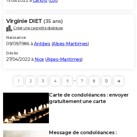
11/05/2022 à
Cahors
(
Lot
)
Virginie DIET
(35 ans)
Créer une cagnotte obsèques
Naissance
09/09/1986 à
Antibes
(
Alpes-Maritimes
)
Décès
27/04/2022 à
Nice
(
Alpes-Maritimes
)
...
1
2
3
4
5
7
8
12
Carte de condoléances : envoyer
gratuitement une carte
Message de condoléances :