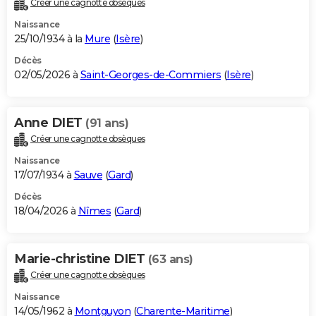
Créer une cagnotte obsèques
City break
Voyage de noces
Climat
Destinations
Voyage nature
Forum
+
PHOTO
Naissance
25/10/1934 à la
Mure
(
Isère
)
GUIDES D'ACHAT
Décès
02/05/2026 à
Saint-Georges-de-Commiers
(
Isère
)
BONS PLANS
CARTE DE VOEUX
Anne DIET
(91 ans)
Carte Bonne année
Carte Pâques
Carte de Noël
Carte Saint-Valentin
Carte d'anniversaire
DICTIONNAIRE
Créer une cagnotte obsèques
Biographies
Expressions
Dictionnaire
Citations
Proverbes
PROGRAMME TV
Naissance
17/07/1934 à
Sauve
(
Gard
)
COPAINS D'AVANT
Décès
18/04/2026 à
Nîmes
(
Gard
)
Se connecter
Collèges
Universités
Service militaire
S'inscrire
Lycées
Primaires
Entreprises
Avis de recherche
AVIS DE DÉCÈS
FORUM
Marie-christine DIET
(63 ans)
Lifestyle
Sport
Television
Cinema
Bricolage
Culture
Auto
Voyage
Créer une cagnotte obsèques
Naissance
14/05/1962 à
Montguyon
(
Charente-Maritime
)