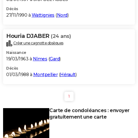
Décès
27/11/1990 à
Wattignies
(
Nord
)
Houria DJABER
(24 ans)
Créer une cagnotte obsèques
Naissance
19/03/1963 à
Nîmes
(
Gard
)
Décès
01/03/1988 à
Montpellier
(
Hérault
)
1
Carte de condoléances : envoyer
gratuitement une carte