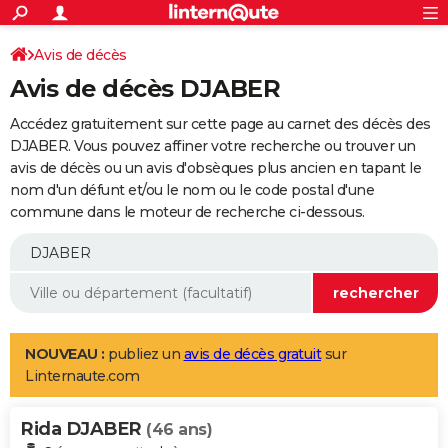
ACTUALITÉS
Connexion
S'inscrire
Avis de décès
Rechercher
Société
Education
Villes
Politique
Faits Divers
Monde
+
SPORT
Avis de décès DJABER
Football
Cyclisme
Forum
Coupe du monde 2026
Tennis
Rugby
CULTURE
Accédez gratuitement sur cette page au carnet des décès des
TNT
Cinéma
Musique
Programme TV
Streaming
Sorties cinéma
+
DJABER. Vous pouvez affiner votre recherche ou trouver un
FINANCE
avis de décès ou un avis d'obsèques plus ancien en tapant le
Impôts
Immobilier
Banque
Crédit
Retraite
Epargne
Risques naturels par ville
Assurance
AUTO
nom d'un défunt et/ou le nom ou le code postal d'une
commune dans le moteur de recherche ci-dessous.
Réserver un essai
Berlines
Forum auto
Essais
Citadines
SUV
+
HIGH-TECH
Meilleur smartphone
Ordinateurs
Guide high-tech
Mobiles
Internet
Jeux vidéo
+
BRICOLAGE
Aménagement intérieur
Cuisine
Jardinage
+
Forum
Extérieur
Salle de bains
Rangement
WEEK-END
Escapades
Expositions
Week-end nature
Guides de France
Patrimoine
Musées
+
LIFESTYLE
NOUVEAU :
publiez un
avis de décès gratuit
sur
Linternaute.com
Bien-être
Mode
+
Art de vivre
Loisirs
Modes de vie
SANTE
Rida DJABER
Guide de la santé
Médicaments
+
Alimentation
Maladies
Sommeil
(46 ans)
VOYAGE