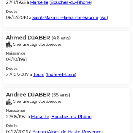
27/11/1925 à
Marseille
(
Bouches-du-Rhône
)
Décès
08/12/2010 à
Saint-Maximin-la-Sainte-Baume
(
Var
)
Ahmed DJABER
(46 ans)
Créer une cagnotte obsèques
Naissance
04/10/1961
Décès
27/10/2007 à
Tours
(
Indre-et-Loire
)
Andree DJABER
(55 ans)
Créer une cagnotte obsèques
Naissance
27/05/1951 à
Marseille
(
Bouches-du-Rhône
)
Décès
01/12/2006 à
Banon
(
Alpes-de-Haute-Provence
)