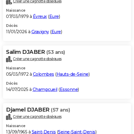
Créer une cagnotte obsèques
City break
Voyage de noces
Climat
Destinations
Voyage nature
Forum
+
PHOTO
Naissance
07/03/1979 à
Évreux
(
Eure
)
GUIDES D'ACHAT
Décès
11/01/2026 à
Gravigny
(
Eure
)
BONS PLANS
CARTE DE VOEUX
Salim DJABER
(53 ans)
Carte Bonne année
Carte Pâques
Carte de Noël
Carte Saint-Valentin
Carte d'anniversaire
DICTIONNAIRE
Créer une cagnotte obsèques
Biographies
Expressions
Dictionnaire
Citations
Proverbes
PROGRAMME TV
Naissance
05/03/1972 à
Colombes
(
Hauts-de-Seine
)
COPAINS D'AVANT
Décès
14/07/2025 à
Champcueil
(
Essonne
)
Se connecter
Collèges
Universités
Service militaire
S'inscrire
Lycées
Primaires
Entreprises
Avis de recherche
AVIS DE DÉCÈS
FORUM
Djamel DJABER
(57 ans)
Lifestyle
Sport
Television
Cinema
Bricolage
Culture
Auto
Voyage
Créer une cagnotte obsèques
Naissance
13/09/1965 à
Saint-Denis
(
Seine-Saint-Denis
)