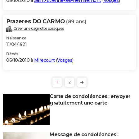
08/10/2010 à
Saint-Étienne-lès-Remiremont
(
Vosges
)
Prazeres DO CARMO
(89 ans)
Créer une cagnotte obsèques
Naissance
11/04/1921
Décès
06/10/2010 à
Mirecourt
(
Vosges
)
1
2
Carte de condoléances : envoyer
gratuitement une carte
Message de condoléances :