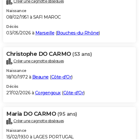
Créer une cagnotte obsèques
City break
Voyage de noces
Climat
Destinations
Voyage nature
Forum
+
PHOTO
Naissance
08/02/1951 à SAFI MAROC
GUIDES D'ACHAT
Décès
03/05/2026 à
Marseille
(
Bouches-du-Rhône
)
BONS PLANS
CARTE DE VOEUX
Christophe DO CARMO
(53 ans)
Carte Bonne année
Carte Pâques
Carte de Noël
Carte Saint-Valentin
Carte d'anniversaire
DICTIONNAIRE
Créer une cagnotte obsèques
Biographies
Expressions
Dictionnaire
Citations
Proverbes
PROGRAMME TV
Naissance
18/10/1972 à
Beaune
(
Côte-d'Or
)
COPAINS D'AVANT
Décès
27/02/2026 à
Corgengoux
(
Côte-d'Or
)
Se connecter
Collèges
Universités
Service militaire
S'inscrire
Lycées
Primaires
Entreprises
Avis de recherche
AVIS DE DÉCÈS
FORUM
Maria DO CARMO
(95 ans)
Lifestyle
Sport
Television
Cinema
Bricolage
Culture
Auto
Voyage
Créer une cagnotte obsèques
Naissance
15/02/1930 à LAGES PORTUGAL