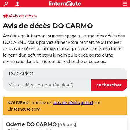
ACTUALITÉS
Connexion
S'inscrire
Avis de décès
Rechercher
Société
Education
Villes
Politique
Faits Divers
Monde
+
SPORT
Avis de décès DO CARMO
Football
Cyclisme
Forum
Coupe du monde 2026
Tennis
Rugby
CULTURE
Accédez gratuitement sur cette page au carnet des décès des
TNT
Cinéma
Musique
Programme TV
Streaming
Sorties cinéma
+
DO CARMO. Vous pouvez affiner votre recherche ou trouver
FINANCE
un avis de décès ou un avis d'obsèques plus ancien en tapant
Impôts
Immobilier
Banque
Crédit
Retraite
Epargne
Risques naturels par ville
Assurance
AUTO
le nom d'un défunt et/ou le nom ou le code postal d'une
commune dans le moteur de recherche ci-dessous.
Réserver un essai
Berlines
Forum auto
Essais
Citadines
SUV
+
HIGH-TECH
Meilleur smartphone
Ordinateurs
Guide high-tech
Mobiles
Internet
Jeux vidéo
+
BRICOLAGE
Aménagement intérieur
Cuisine
Jardinage
+
Forum
Extérieur
Salle de bains
Rangement
WEEK-END
Escapades
Expositions
Week-end nature
Guides de France
Patrimoine
Musées
+
LIFESTYLE
NOUVEAU :
publiez un
avis de décès gratuit
sur
Linternaute.com
Bien-être
Mode
+
Art de vivre
Loisirs
Modes de vie
SANTE
Odette DO CARMO
Guide de la santé
Médicaments
+
Alimentation
Maladies
Sommeil
(75 ans)
VOYAGE