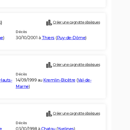
)
Créer une cagnotte obsèques
Décès
me
)
30/10/2001 à
Thiers
(
Puy-de-Dôme
)
Créer une cagnotte obsèques
Décès
Hauts-
14/09/1999 au
Kremlin-Bicêtre
(
Val-de-
Marne
)
Créer une cagnotte obsèques
Décès
e
03/10/1998 à
Chatou
(
Yvelines
)