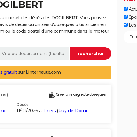
DOGILBERT
Actu
Spo
e au carnet des décès des DOGILBERT. Vous pouvez
 avis de décès ou un avis d'obsèques plus ancien en
Les 
nom ou le code postal d'une commune dans le moteur
s gratuit
sur Linternaute.com
ans)
Créer une cagnotte obsèques
Décès
ôme
)
11/01/2026 à
Thiers
(
Puy-de-Dôme
)