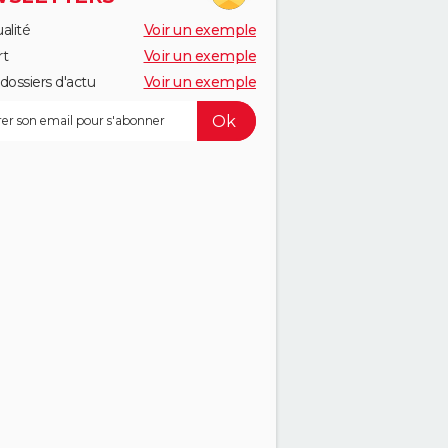
alité
Voir un exemple
rt
Voir un exemple
dossiers d'actu
Voir un exemple