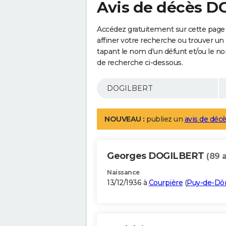
Avis de décès 
Accédez gratuitement sur cette pag
affiner votre recherche ou trouver un
tapant le nom d'un défunt et/ou le 
de recherche ci-dessous.
NOUVEAU :
publiez un
avis de décè
Georges DOGILBERT
(89 
Naissance
13/12/1936 à
Courpière
(
Puy-de-D