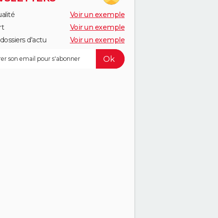
alité
Voir un exemple
rt
Voir un exemple
dossiers d'actu
Voir un exemple