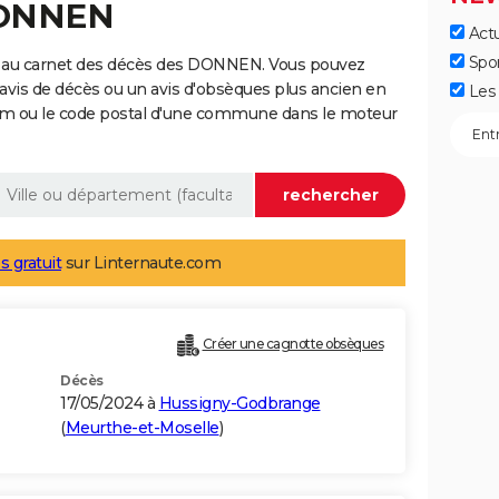
DONNEN
Actu
Spo
e au carnet des décès des DONNEN. Vous pouvez
 avis de décès ou un avis d'obsèques plus ancien en
Les 
nom ou le code postal d'une commune dans le moteur
s gratuit
sur Linternaute.com
Créer une cagnotte obsèques
Décès
17/05/2024 à
Hussigny-Godbrange
(
Meurthe-et-Moselle
)