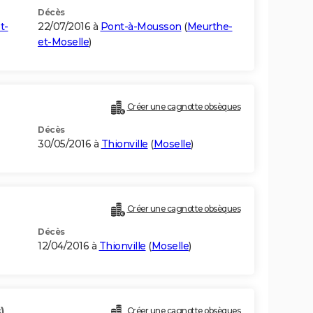
Décès
t-
22/07/2016 à
Pont-à-Mousson
(
Meurthe-
et-Moselle
)
Créer une cagnotte obsèques
Décès
30/05/2016 à
Thionville
(
Moselle
)
Créer une cagnotte obsèques
Décès
12/04/2016 à
Thionville
(
Moselle
)
)
Créer une cagnotte obsèques