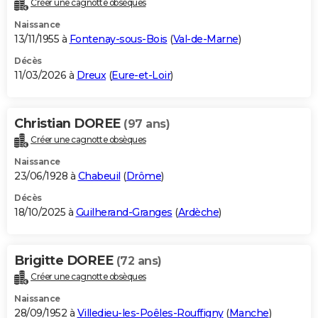
Créer une cagnotte obsèques
City break
Voyage de noces
Climat
Destinations
Voyage nature
Forum
+
PHOTO
Naissance
13/11/1955 à
Fontenay-sous-Bois
(
Val-de-Marne
)
GUIDES D'ACHAT
Décès
11/03/2026 à
Dreux
(
Eure-et-Loir
)
BONS PLANS
CARTE DE VOEUX
Christian DOREE
(97 ans)
Carte Bonne année
Carte Pâques
Carte de Noël
Carte Saint-Valentin
Carte d'anniversaire
DICTIONNAIRE
Créer une cagnotte obsèques
Biographies
Expressions
Dictionnaire
Citations
Proverbes
PROGRAMME TV
Naissance
23/06/1928 à
Chabeuil
(
Drôme
)
COPAINS D'AVANT
Décès
18/10/2025 à
Guilherand-Granges
(
Ardèche
)
Se connecter
Collèges
Universités
Service militaire
S'inscrire
Lycées
Primaires
Entreprises
Avis de recherche
AVIS DE DÉCÈS
FORUM
Brigitte DOREE
(72 ans)
Lifestyle
Sport
Television
Cinema
Bricolage
Culture
Auto
Voyage
Créer une cagnotte obsèques
Naissance
28/09/1952 à
Villedieu-les-Poêles-Rouffigny
(
Manche
)