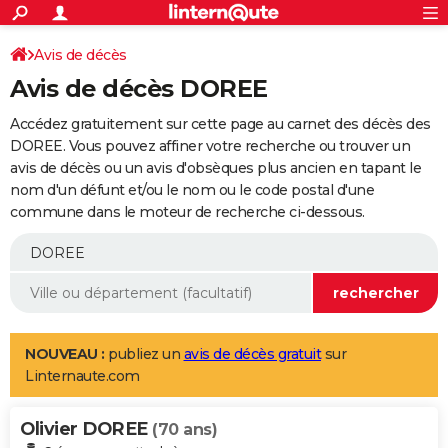
ACTUALITÉS
Connexion
S'inscrire
Avis de décès
Rechercher
Société
Education
Villes
Politique
Faits Divers
Monde
+
SPORT
Avis de décès DOREE
Football
Cyclisme
Forum
Coupe du monde 2026
Tennis
Rugby
CULTURE
Accédez gratuitement sur cette page au carnet des décès des
TNT
Cinéma
Musique
Programme TV
Streaming
Sorties cinéma
+
DOREE. Vous pouvez affiner votre recherche ou trouver un
FINANCE
avis de décès ou un avis d'obsèques plus ancien en tapant le
Impôts
Immobilier
Banque
Crédit
Retraite
Epargne
Risques naturels par ville
Assurance
AUTO
nom d'un défunt et/ou le nom ou le code postal d'une
commune dans le moteur de recherche ci-dessous.
Réserver un essai
Berlines
Forum auto
Essais
Citadines
SUV
+
HIGH-TECH
Meilleur smartphone
Ordinateurs
Guide high-tech
Mobiles
Internet
Jeux vidéo
+
BRICOLAGE
Aménagement intérieur
Cuisine
Jardinage
+
Forum
Extérieur
Salle de bains
Rangement
WEEK-END
Escapades
Expositions
Week-end nature
Guides de France
Patrimoine
Musées
+
LIFESTYLE
NOUVEAU :
publiez un
avis de décès gratuit
sur
Linternaute.com
Bien-être
Mode
+
Art de vivre
Loisirs
Modes de vie
SANTE
Olivier DOREE
Guide de la santé
Médicaments
+
Alimentation
Maladies
Sommeil
(70 ans)
VOYAGE