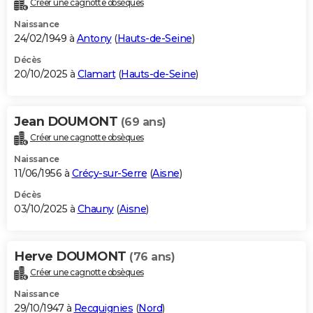
Créer une cagnotte obsèques
City break
Voyage de noces
Climat
Destinations
Voyage nature
Forum
+
PHOTO
Naissance
24/02/1949 à
Antony
(
Hauts-de-Seine
)
GUIDES D'ACHAT
Décès
20/10/2025 à
Clamart
(
Hauts-de-Seine
)
BONS PLANS
CARTE DE VOEUX
Jean DOUMONT
(69 ans)
Carte Bonne année
Carte Pâques
Carte de Noël
Carte Saint-Valentin
Carte d'anniversaire
DICTIONNAIRE
Créer une cagnotte obsèques
Biographies
Expressions
Dictionnaire
Citations
Proverbes
PROGRAMME TV
Naissance
11/06/1956 à
Crécy-sur-Serre
(
Aisne
)
COPAINS D'AVANT
Décès
03/10/2025 à
Chauny
(
Aisne
)
Se connecter
Collèges
Universités
Service militaire
S'inscrire
Lycées
Primaires
Entreprises
Avis de recherche
AVIS DE DÉCÈS
FORUM
Herve DOUMONT
(76 ans)
Lifestyle
Sport
Television
Cinema
Bricolage
Culture
Auto
Voyage
Créer une cagnotte obsèques
Naissance
29/10/1947 à
Recquignies
(
Nord
)