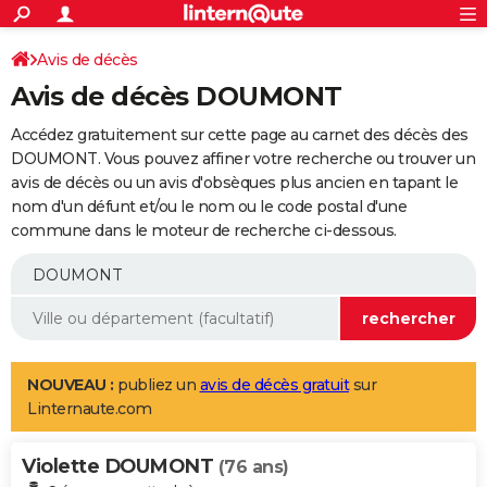
ACTUALITÉS
Connexion
S'inscrire
Avis de décès
Rechercher
Société
Education
Villes
Politique
Faits Divers
Monde
+
SPORT
Avis de décès DOUMONT
Football
Cyclisme
Forum
Coupe du monde 2026
Tennis
Rugby
CULTURE
Accédez gratuitement sur cette page au carnet des décès des
TNT
Cinéma
Musique
Programme TV
Streaming
Sorties cinéma
+
DOUMONT. Vous pouvez affiner votre recherche ou trouver un
FINANCE
avis de décès ou un avis d'obsèques plus ancien en tapant le
Impôts
Immobilier
Banque
Crédit
Retraite
Epargne
Risques naturels par ville
Assurance
AUTO
nom d'un défunt et/ou le nom ou le code postal d'une
commune dans le moteur de recherche ci-dessous.
Réserver un essai
Berlines
Forum auto
Essais
Citadines
SUV
+
HIGH-TECH
Meilleur smartphone
Ordinateurs
Guide high-tech
Mobiles
Internet
Jeux vidéo
+
BRICOLAGE
Aménagement intérieur
Cuisine
Jardinage
+
Forum
Extérieur
Salle de bains
Rangement
WEEK-END
Escapades
Expositions
Week-end nature
Guides de France
Patrimoine
Musées
+
LIFESTYLE
NOUVEAU :
publiez un
avis de décès gratuit
sur
Linternaute.com
Bien-être
Mode
+
Art de vivre
Loisirs
Modes de vie
SANTE
Violette DOUMONT
Guide de la santé
Médicaments
+
Alimentation
Maladies
Sommeil
(76 ans)
VOYAGE