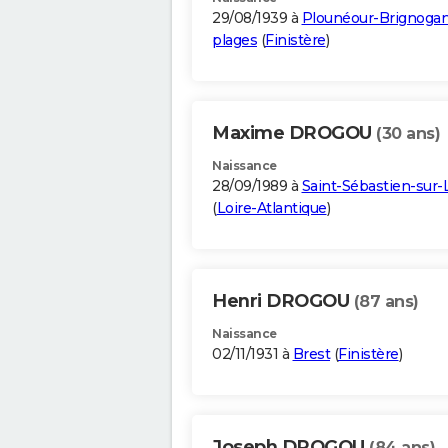
29/08/1939 à
Plounéour-Brignogan
plages
(
Finistère
)
Maxime DROGOU
(30 ans)
Naissance
28/09/1989 à
Saint-Sébastien-sur-
(
Loire-Atlantique
)
Henri DROGOU
(87 ans)
Naissance
02/11/1931 à
Brest
(
Finistère
)
Joseph DROGOU
(84 ans)