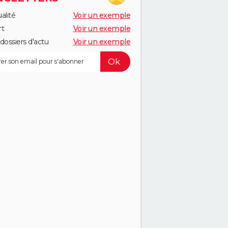
alité
Voir un exemple
rt
Voir un exemple
dossiers d'actu
Voir un exemple