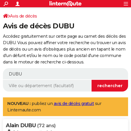
ACTUALITÉS
Connexion
S'inscrire
Avis de décès
Rechercher
Société
Education
Villes
Politique
Faits Divers
Monde
+
SPORT
Avis de décès DUBU
Football
Cyclisme
Forum
Coupe du monde 2026
Tennis
Rugby
CULTURE
Accédez gratuitement sur cette page au carnet des décès des
TNT
Cinéma
Musique
Programme TV
Streaming
Sorties cinéma
+
DUBU. Vous pouvez affiner votre recherche ou trouver un avis
FINANCE
de décès ou un avis d'obsèques plus ancien en tapant le nom
Impôts
Immobilier
Banque
Crédit
Retraite
Epargne
Risques naturels par ville
Assurance
AUTO
d'un défunt et/ou le nom ou le code postal d'une commune
dans le moteur de recherche ci-dessous.
Réserver un essai
Berlines
Forum auto
Essais
Citadines
SUV
+
HIGH-TECH
Meilleur smartphone
Ordinateurs
Guide high-tech
Mobiles
Internet
Jeux vidéo
+
BRICOLAGE
Aménagement intérieur
Cuisine
Jardinage
+
Forum
Extérieur
Salle de bains
Rangement
WEEK-END
Escapades
Expositions
Week-end nature
Guides de France
Patrimoine
Musées
+
LIFESTYLE
NOUVEAU :
publiez un
avis de décès gratuit
sur
Linternaute.com
Bien-être
Mode
+
Art de vivre
Loisirs
Modes de vie
SANTE
Alain DUBU
Guide de la santé
Médicaments
+
Alimentation
Maladies
Sommeil
(72 ans)
VOYAGE