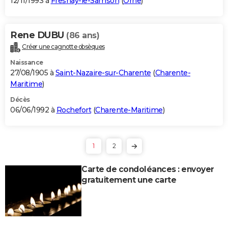
12/11/1993 à
Fresnay-le-Samson
(
Orne
)
Rene DUBU
(86 ans)
Créer une cagnotte obsèques
Naissance
27/08/1905 à
Saint-Nazaire-sur-Charente
(
Charente-
Maritime
)
Décès
06/06/1992 à
Rochefort
(
Charente-Maritime
)
1
2
Carte de condoléances : envoyer
gratuitement une carte