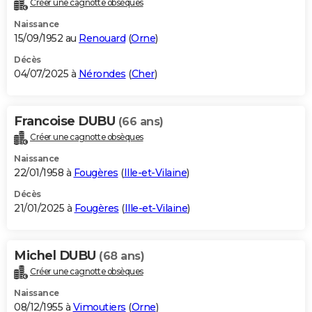
Créer une cagnotte obsèques
City break
Voyage de noces
Climat
Destinations
Voyage nature
Forum
+
PHOTO
Naissance
15/09/1952 au
Renouard
(
Orne
)
GUIDES D'ACHAT
Décès
04/07/2025 à
Nérondes
(
Cher
)
BONS PLANS
CARTE DE VOEUX
Francoise DUBU
(66 ans)
Carte Bonne année
Carte Pâques
Carte de Noël
Carte Saint-Valentin
Carte d'anniversaire
DICTIONNAIRE
Créer une cagnotte obsèques
Biographies
Expressions
Dictionnaire
Citations
Proverbes
PROGRAMME TV
Naissance
22/01/1958 à
Fougères
(
Ille-et-Vilaine
)
COPAINS D'AVANT
Décès
21/01/2025 à
Fougères
(
Ille-et-Vilaine
)
Se connecter
Collèges
Universités
Service militaire
S'inscrire
Lycées
Primaires
Entreprises
Avis de recherche
AVIS DE DÉCÈS
FORUM
Michel DUBU
(68 ans)
Lifestyle
Sport
Television
Cinema
Bricolage
Culture
Auto
Voyage
Créer une cagnotte obsèques
Naissance
08/12/1955 à
Vimoutiers
(
Orne
)