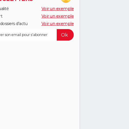
alité
Voir un exemple
rt
Voir un exemple
dossiers d'actu
Voir un exemple