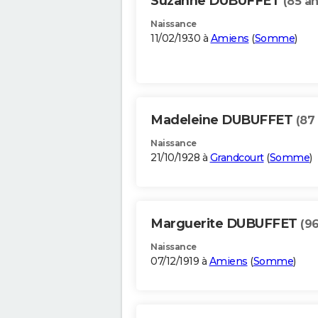
Suzanne DUBUFFET
(85 an
Naissance
11/02/1930 à
Amiens
(
Somme
)
Madeleine DUBUFFET
(87
Naissance
21/10/1928 à
Grandcourt
(
Somme
)
Marguerite DUBUFFET
(96
Naissance
07/12/1919 à
Amiens
(
Somme
)