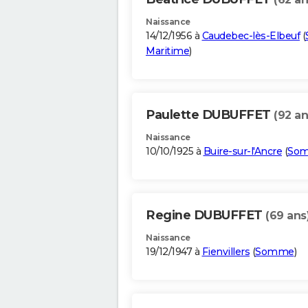
Naissance
14/12/1956 à
Caudebec-lès-Elbeuf
(
Maritime
)
Paulette DUBUFFET
(92 an
Naissance
10/10/1925 à
Buire-sur-l'Ancre
(
So
Regine DUBUFFET
(69 ans
Naissance
19/12/1947 à
Fienvillers
(
Somme
)