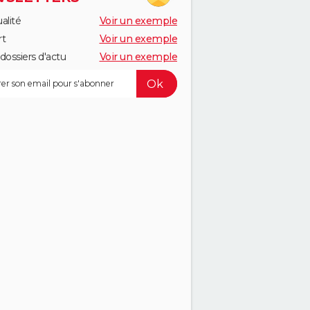
alité
Voir un exemple
rt
Voir un exemple
dossiers d'actu
Voir un exemple