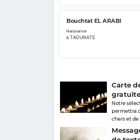
Bouchtat EL ARABI
Naissance
à TAOUNATE
Carte d
gratuit
Notre sélec
permettra 
chers et de
Message
de text