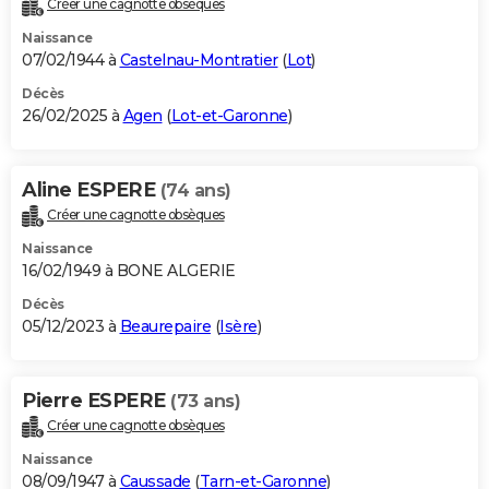
Créer une cagnotte obsèques
City break
Voyage de noces
Climat
Destinations
Voyage nature
Forum
+
PHOTO
Naissance
07/02/1944 à
Castelnau-Montratier
(
Lot
)
GUIDES D'ACHAT
Décès
26/02/2025 à
Agen
(
Lot-et-Garonne
)
BONS PLANS
CARTE DE VOEUX
Aline ESPERE
(74 ans)
Carte Bonne année
Carte Pâques
Carte de Noël
Carte Saint-Valentin
Carte d'anniversaire
DICTIONNAIRE
Créer une cagnotte obsèques
Biographies
Expressions
Dictionnaire
Citations
Proverbes
PROGRAMME TV
Naissance
16/02/1949 à BONE ALGERIE
COPAINS D'AVANT
Décès
05/12/2023 à
Beaurepaire
(
Isère
)
Se connecter
Collèges
Universités
Service militaire
S'inscrire
Lycées
Primaires
Entreprises
Avis de recherche
AVIS DE DÉCÈS
FORUM
Pierre ESPERE
(73 ans)
Lifestyle
Sport
Television
Cinema
Bricolage
Culture
Auto
Voyage
Créer une cagnotte obsèques
Naissance
08/09/1947 à
Caussade
(
Tarn-et-Garonne
)