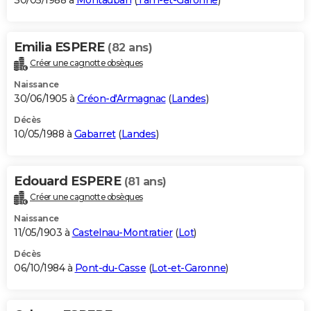
30/05/1988 à
Montauban
(
Tarn-et-Garonne
)
Emilia ESPERE
(82 ans)
Créer une cagnotte obsèques
Naissance
30/06/1905 à
Créon-d'Armagnac
(
Landes
)
Décès
10/05/1988 à
Gabarret
(
Landes
)
Edouard ESPERE
(81 ans)
Créer une cagnotte obsèques
Naissance
11/05/1903 à
Castelnau-Montratier
(
Lot
)
Décès
06/10/1984 à
Pont-du-Casse
(
Lot-et-Garonne
)