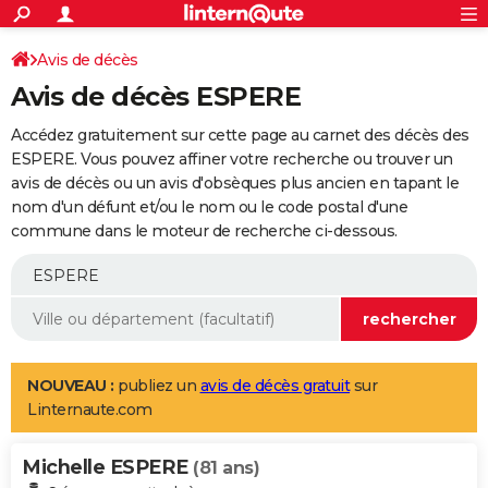
ACTUALITÉS
Connexion
S'inscrire
Avis de décès
Rechercher
Société
Education
Villes
Politique
Faits Divers
Monde
+
SPORT
Avis de décès ESPERE
Football
Cyclisme
Forum
Coupe du monde 2026
Tennis
Rugby
CULTURE
Accédez gratuitement sur cette page au carnet des décès des
TNT
Cinéma
Musique
Programme TV
Streaming
Sorties cinéma
+
ESPERE. Vous pouvez affiner votre recherche ou trouver un
FINANCE
avis de décès ou un avis d'obsèques plus ancien en tapant le
Impôts
Immobilier
Banque
Crédit
Retraite
Epargne
Risques naturels par ville
Assurance
AUTO
nom d'un défunt et/ou le nom ou le code postal d'une
commune dans le moteur de recherche ci-dessous.
Réserver un essai
Berlines
Forum auto
Essais
Citadines
SUV
+
HIGH-TECH
Meilleur smartphone
Ordinateurs
Guide high-tech
Mobiles
Internet
Jeux vidéo
+
BRICOLAGE
Aménagement intérieur
Cuisine
Jardinage
+
Forum
Extérieur
Salle de bains
Rangement
WEEK-END
Escapades
Expositions
Week-end nature
Guides de France
Patrimoine
Musées
+
LIFESTYLE
NOUVEAU :
publiez un
avis de décès gratuit
sur
Linternaute.com
Bien-être
Mode
+
Art de vivre
Loisirs
Modes de vie
SANTE
Michelle ESPERE
Guide de la santé
Médicaments
+
Alimentation
Maladies
Sommeil
(81 ans)
VOYAGE