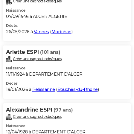
Créer une cagnotte obsèques
City break
Voyage de noces
Climat
Destinations
Voyage nature
Forum
+
PHOTO
Naissance
07/09/1946 à ALGER ALGERIE
GUIDES D'ACHAT
Décès
26/05/2026 à
Vannes
(
Morbihan
)
BONS PLANS
CARTE DE VOEUX
Arlette ESPI
(101 ans)
Carte Bonne année
Carte Pâques
Carte de Noël
Carte Saint-Valentin
Carte d'anniversaire
DICTIONNAIRE
Créer une cagnotte obsèques
Biographies
Expressions
Dictionnaire
Citations
Proverbes
PROGRAMME TV
Naissance
11/11/1924 à DEPARTEMENT D'ALGER
COPAINS D'AVANT
Décès
19/01/2026 à
Pélissanne
(
Bouches-du-Rhône
)
Se connecter
Collèges
Universités
Service militaire
S'inscrire
Lycées
Primaires
Entreprises
Avis de recherche
AVIS DE DÉCÈS
FORUM
Alexandrine ESPI
(97 ans)
Lifestyle
Sport
Television
Cinema
Bricolage
Culture
Auto
Voyage
Créer une cagnotte obsèques
Naissance
12/04/1928 à DEPARTEMENT D'ALGER