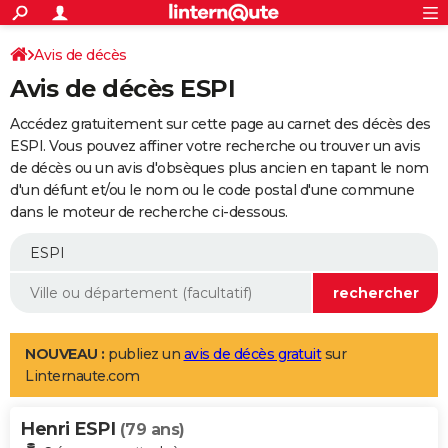
ACTUALITÉS
Connexion
S'inscrire
Avis de décès
Rechercher
Société
Education
Villes
Politique
Faits Divers
Monde
+
SPORT
Avis de décès ESPI
Football
Cyclisme
Forum
Coupe du monde 2026
Tennis
Rugby
CULTURE
Accédez gratuitement sur cette page au carnet des décès des
TNT
Cinéma
Musique
Programme TV
Streaming
Sorties cinéma
+
ESPI. Vous pouvez affiner votre recherche ou trouver un avis
FINANCE
de décès ou un avis d'obsèques plus ancien en tapant le nom
Impôts
Immobilier
Banque
Crédit
Retraite
Epargne
Risques naturels par ville
Assurance
AUTO
d'un défunt et/ou le nom ou le code postal d'une commune
dans le moteur de recherche ci-dessous.
Réserver un essai
Berlines
Forum auto
Essais
Citadines
SUV
+
HIGH-TECH
Meilleur smartphone
Ordinateurs
Guide high-tech
Mobiles
Internet
Jeux vidéo
+
BRICOLAGE
Aménagement intérieur
Cuisine
Jardinage
+
Forum
Extérieur
Salle de bains
Rangement
WEEK-END
Escapades
Expositions
Week-end nature
Guides de France
Patrimoine
Musées
+
LIFESTYLE
NOUVEAU :
publiez un
avis de décès gratuit
sur
Linternaute.com
Bien-être
Mode
+
Art de vivre
Loisirs
Modes de vie
SANTE
Henri ESPI
Guide de la santé
Médicaments
+
Alimentation
Maladies
Sommeil
(79 ans)
VOYAGE