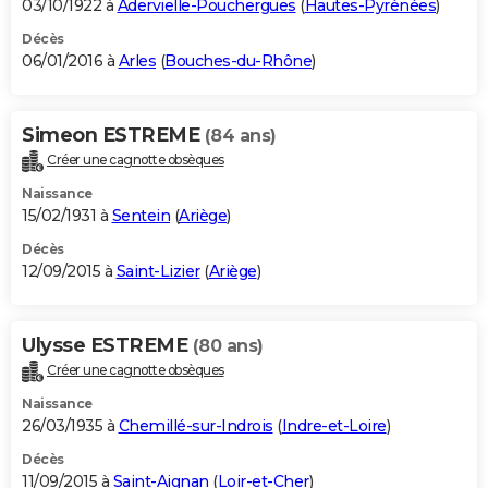
03/10/1922 à
Adervielle-Pouchergues
(
Hautes-Pyrénées
)
Décès
06/01/2016 à
Arles
(
Bouches-du-Rhône
)
Simeon ESTREME
(84 ans)
Créer une cagnotte obsèques
Naissance
15/02/1931 à
Sentein
(
Ariège
)
Décès
12/09/2015 à
Saint-Lizier
(
Ariège
)
Ulysse ESTREME
(80 ans)
Créer une cagnotte obsèques
Naissance
26/03/1935 à
Chemillé-sur-Indrois
(
Indre-et-Loire
)
Décès
11/09/2015 à
Saint-Aignan
(
Loir-et-Cher
)