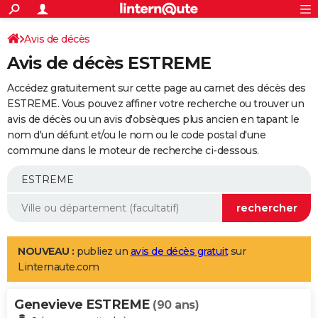
ACTUALITÉS
Connexion
S'inscrire
Avis de décès
Rechercher
Société
Education
Villes
Politique
Faits Divers
Monde
+
SPORT
Avis de décès ESTREME
Football
Cyclisme
Forum
Coupe du monde 2026
Tennis
Rugby
CULTURE
Accédez gratuitement sur cette page au carnet des décès des
TNT
Cinéma
Musique
Programme TV
Streaming
Sorties cinéma
+
ESTREME. Vous pouvez affiner votre recherche ou trouver un
FINANCE
avis de décès ou un avis d'obsèques plus ancien en tapant le
Impôts
Immobilier
Banque
Crédit
Retraite
Epargne
Risques naturels par ville
Assurance
AUTO
nom d'un défunt et/ou le nom ou le code postal d'une
commune dans le moteur de recherche ci-dessous.
Réserver un essai
Berlines
Forum auto
Essais
Citadines
SUV
+
HIGH-TECH
Meilleur smartphone
Ordinateurs
Guide high-tech
Mobiles
Internet
Jeux vidéo
+
BRICOLAGE
Aménagement intérieur
Cuisine
Jardinage
+
Forum
Extérieur
Salle de bains
Rangement
WEEK-END
Escapades
Expositions
Week-end nature
Guides de France
Patrimoine
Musées
+
LIFESTYLE
NOUVEAU :
publiez un
avis de décès gratuit
sur
Linternaute.com
Bien-être
Mode
+
Art de vivre
Loisirs
Modes de vie
SANTE
Genevieve ESTREME
Guide de la santé
Médicaments
+
Alimentation
Maladies
Sommeil
(90 ans)
VOYAGE