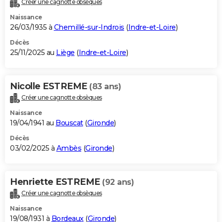
Créer une cagnotte obsèques
City break
Voyage de noces
Climat
Destinations
Voyage nature
Forum
+
PHOTO
Naissance
26/03/1935 à
Chemillé-sur-Indrois
(
Indre-et-Loire
)
GUIDES D'ACHAT
Décès
25/11/2025 au
Liège
(
Indre-et-Loire
)
BONS PLANS
CARTE DE VOEUX
Nicolle ESTREME
(83 ans)
Carte Bonne année
Carte Pâques
Carte de Noël
Carte Saint-Valentin
Carte d'anniversaire
DICTIONNAIRE
Créer une cagnotte obsèques
Biographies
Expressions
Dictionnaire
Citations
Proverbes
PROGRAMME TV
Naissance
19/04/1941 au
Bouscat
(
Gironde
)
COPAINS D'AVANT
Décès
03/02/2025 à
Ambès
(
Gironde
)
Se connecter
Collèges
Universités
Service militaire
S'inscrire
Lycées
Primaires
Entreprises
Avis de recherche
AVIS DE DÉCÈS
FORUM
Henriette ESTREME
(92 ans)
Lifestyle
Sport
Television
Cinema
Bricolage
Culture
Auto
Voyage
Créer une cagnotte obsèques
Naissance
19/08/1931 à
Bordeaux
(
Gironde
)