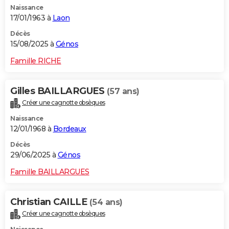
Naissance
City break
Voyage de noces
Climat
Destinations
Voyage nature
Forum
+
PHOTO
17/01/1963 à
Laon
GUIDES D'ACHAT
Décès
15/08/2025 à
Génos
BONS PLANS
Famille RICHE
CARTE DE VOEUX
Gilles BAILLARGUES
(57 ans)
Carte Bonne année
Carte Pâques
Carte de Noël
Carte Saint-Valentin
Carte d'anniversaire
DICTIONNAIRE
Créer une cagnotte obsèques
Biographies
Expressions
Dictionnaire
Citations
Proverbes
PROGRAMME TV
Naissance
12/01/1968 à
Bordeaux
COPAINS D'AVANT
Décès
29/06/2025 à
Génos
Se connecter
Collèges
Universités
Service militaire
S'inscrire
Lycées
Primaires
Entreprises
Avis de recherche
AVIS DE DÉCÈS
Famille BAILLARGUES
FORUM
Lifestyle
Sport
Television
Cinema
Bricolage
Culture
Auto
Voyage
Christian CAILLE
(54 ans)
Créer une cagnotte obsèques