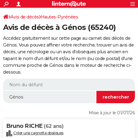
ACTUALITÉS
Connexion
S'inscrire
Avis de décès
Hautes-Pyrénées
Rechercher
Société
Education
Villes
Politique
Faits Divers
Monde
+
SPORT
Avis de décès à Génos (65240)
Football
Cyclisme
Forum
Coupe du monde 2026
Tennis
Rugby
CULTURE
Accédez gratuitement sur cette page au carnet des décès de
TNT
Cinéma
Musique
Programme TV
Streaming
Sorties cinéma
+
Génos. Vous pouvez affiner votre recherche, trouver un avis de
FINANCE
décès, une nécrologie ou un avis d'obsèques plus ancien en
Impôts
Immobilier
Banque
Crédit
Retraite
Epargne
Risques naturels par ville
Assurance
AUTO
tapant le nom d'un défunt et/ou le nom (ou code postal) d'une
commune proche de Génos dans le moteur de recherche ci-
Réserver un essai
Berlines
Forum auto
Essais
Citadines
SUV
+
HIGH-TECH
dessous.
Meilleur smartphone
Ordinateurs
Guide high-tech
Mobiles
Internet
Jeux vidéo
+
BRICOLAGE
Aménagement intérieur
Cuisine
Jardinage
+
Forum
Extérieur
Salle de bains
Rangement
WEEK-END
Escapades
Expositions
Week-end nature
Guides de France
Patrimoine
Musées
+
LIFESTYLE
Mise à jour le 01/07/26
Bien-être
Mode
+
Art de vivre
Loisirs
Modes de vie
SANTE
Bruno RICHE
(62 ans)
Guide de la santé
Médicaments
+
Alimentation
Maladies
Sommeil
VOYAGE
Créer une cagnotte obsèques