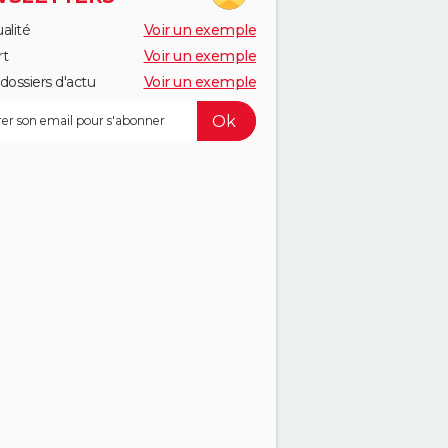
alité
Voir un exemple
rt
Voir un exemple
dossiers d'actu
Voir un exemple