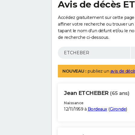
Avis de décès 
Accédez gratuitement sur cette pag
affiner votre recherche ou trouver un
tapant le nom d'un défunt et/ou le 
de recherche ci-dessous.
NOUVEAU :
publiez un
avis de décè
Jean ETCHEBER
(65 ans)
Naissance
12/11/1959 à
Bordeaux
(
Gironde
)