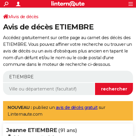
ACTUALITÉS
Connexion
S'inscrire
Avis de décès
Rechercher
Société
Education
Villes
Politique
Faits Divers
Monde
+
SPORT
Avis de décès ETIEMBRE
Football
Cyclisme
Forum
Coupe du monde 2026
Tennis
Rugby
CULTURE
Accédez gratuitement sur cette page au carnet des décès des
TNT
Cinéma
Musique
Programme TV
Streaming
Sorties cinéma
+
ETIEMBRE. Vous pouvez affiner votre recherche ou trouver un
FINANCE
avis de décès ou un avis d'obsèques plus ancien en tapant le
Impôts
Immobilier
Banque
Crédit
Retraite
Epargne
Risques naturels par ville
Assurance
AUTO
nom d'un défunt et/ou le nom ou le code postal d'une
commune dans le moteur de recherche ci-dessous.
Réserver un essai
Berlines
Forum auto
Essais
Citadines
SUV
+
HIGH-TECH
Meilleur smartphone
Ordinateurs
Guide high-tech
Mobiles
Internet
Jeux vidéo
+
BRICOLAGE
Aménagement intérieur
Cuisine
Jardinage
+
Forum
Extérieur
Salle de bains
Rangement
WEEK-END
Escapades
Expositions
Week-end nature
Guides de France
Patrimoine
Musées
+
LIFESTYLE
NOUVEAU :
publiez un
avis de décès gratuit
sur
Linternaute.com
Bien-être
Mode
+
Art de vivre
Loisirs
Modes de vie
SANTE
Jeanne ETIEMBRE
Guide de la santé
Médicaments
+
Alimentation
Maladies
Sommeil
(91 ans)
VOYAGE