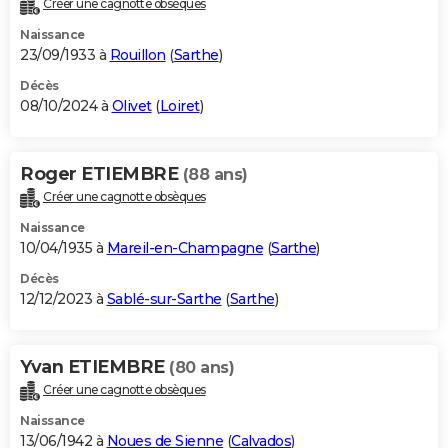
Créer une cagnotte obsèques
City break
Voyage de noces
Climat
Destinations
Voyage nature
Forum
+
PHOTO
Naissance
23/09/1933 à
Rouillon
(
Sarthe
)
GUIDES D'ACHAT
Décès
08/10/2024 à
Olivet
(
Loiret
)
BONS PLANS
CARTE DE VOEUX
Roger ETIEMBRE
(88 ans)
Carte Bonne année
Carte Pâques
Carte de Noël
Carte Saint-Valentin
Carte d'anniversaire
DICTIONNAIRE
Créer une cagnotte obsèques
Biographies
Expressions
Dictionnaire
Citations
Proverbes
PROGRAMME TV
Naissance
10/04/1935 à
Mareil-en-Champagne
(
Sarthe
)
COPAINS D'AVANT
Décès
12/12/2023 à
Sablé-sur-Sarthe
(
Sarthe
)
Se connecter
Collèges
Universités
Service militaire
S'inscrire
Lycées
Primaires
Entreprises
Avis de recherche
AVIS DE DÉCÈS
FORUM
Yvan ETIEMBRE
(80 ans)
Lifestyle
Sport
Television
Cinema
Bricolage
Culture
Auto
Voyage
Créer une cagnotte obsèques
Naissance
13/06/1942 à
Noues de Sienne
(
Calvados
)