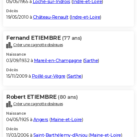
05/05/1955 à
Loché-sur-Indrois
(
Indre-et-Loire
)
Décès
19/05/2010 à
Château-Renault
(
Indre-et-Loire
)
Fernand ETIEMBRE
(77 ans)
Créer une cagnotte obsèques
Naissance
03/09/1932 à
Mareil-en-Champagne
(
Sarthe
)
Décès
15/11/2009 à
Poillé-sur-Vègre
(
Sarthe
)
Robert ETIEMBRE
(80 ans)
Créer une cagnotte obsèques
Naissance
04/05/1925 à
Angers
(
Maine-et-Loire
)
Décès
11/03/2006 à
Saint-Barthélemy-d'Anjou
(
Maine-et-Loire
)