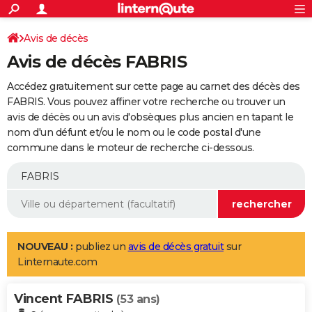
ACTUALITÉS
Connexion
S'inscrire
Avis de décès
Rechercher
Société
Education
Villes
Politique
Faits Divers
Monde
+
SPORT
Avis de décès FABRIS
Football
Cyclisme
Forum
Coupe du monde 2026
Tennis
Rugby
CULTURE
Accédez gratuitement sur cette page au carnet des décès des
TNT
Cinéma
Musique
Programme TV
Streaming
Sorties cinéma
+
FABRIS. Vous pouvez affiner votre recherche ou trouver un
FINANCE
avis de décès ou un avis d'obsèques plus ancien en tapant le
Impôts
Immobilier
Banque
Crédit
Retraite
Epargne
Risques naturels par ville
Assurance
AUTO
nom d'un défunt et/ou le nom ou le code postal d'une
commune dans le moteur de recherche ci-dessous.
Réserver un essai
Berlines
Forum auto
Essais
Citadines
SUV
+
HIGH-TECH
Meilleur smartphone
Ordinateurs
Guide high-tech
Mobiles
Internet
Jeux vidéo
+
BRICOLAGE
Aménagement intérieur
Cuisine
Jardinage
+
Forum
Extérieur
Salle de bains
Rangement
WEEK-END
Escapades
Expositions
Week-end nature
Guides de France
Patrimoine
Musées
+
LIFESTYLE
NOUVEAU :
publiez un
avis de décès gratuit
sur
Linternaute.com
Bien-être
Mode
+
Art de vivre
Loisirs
Modes de vie
SANTE
Vincent FABRIS
Guide de la santé
Médicaments
+
Alimentation
Maladies
Sommeil
(53 ans)
VOYAGE