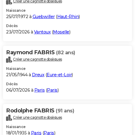
Créer une cagnotte obsèques
City break
Voyage de noces
Climat
Destinations
Voyage nature
Forum
+
PHOTO
Naissance
25/07/1972 à
Guebwiller
(
Haut-Rhin
)
GUIDES D'ACHAT
Décès
23/07/2026 à
Vantoux
(
Moselle
)
BONS PLANS
CARTE DE VOEUX
Raymond FABRIS
(82 ans)
Carte Bonne année
Carte Pâques
Carte de Noël
Carte Saint-Valentin
Carte d'anniversaire
DICTIONNAIRE
Créer une cagnotte obsèques
Biographies
Expressions
Dictionnaire
Citations
Proverbes
PROGRAMME TV
Naissance
21/05/1944 à
Dreux
(
Eure-et-Loir
)
COPAINS D'AVANT
Décès
06/07/2026 à
Paris
(
Paris
)
Se connecter
Collèges
Universités
Service militaire
S'inscrire
Lycées
Primaires
Entreprises
Avis de recherche
AVIS DE DÉCÈS
FORUM
Rodolphe FABRIS
(91 ans)
Lifestyle
Sport
Television
Cinema
Bricolage
Culture
Auto
Voyage
Créer une cagnotte obsèques
Naissance
18/01/1935 à
Paris
(
Paris
)