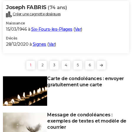
Joseph FABRIS
(74 ans)
Créer une cagnotte obsèques
Naissance
15/03/1946 à
Six-Fours-les-Plages
(
Var
)
Décès
28/12/2020 à
Signes
(
Var
)
1
2
3
4
5
6
Carte de condoléances : envoyer
gratuitement une carte
Message de condoléances :
exemples de textes et modèle de
courrier