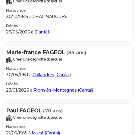
Créer une cagnotte obsèques
City break
Voyage de noces
Climat
Destinations
Voyage nature
Forum
+
PHOTO
Naissance
30/10/1944 à CHALINARGUES
GUIDES D'ACHAT
Décès
29/03/2026 à (
Cantal
)
BONS PLANS
CARTE DE VOEUX
Marie-france FAGEOL
(84 ans)
Carte Bonne année
Carte Pâques
Carte de Noël
Carte Saint-Valentin
Carte d'anniversaire
DICTIONNAIRE
Créer une cagnotte obsèques
Biographies
Expressions
Dictionnaire
Citations
Proverbes
PROGRAMME TV
Naissance
30/04/1941 à
Collandres
(
Cantal
)
COPAINS D'AVANT
Décès
23/01/2026 à
Riom-ès-Montagnes
(
Cantal
)
Se connecter
Collèges
Universités
Service militaire
S'inscrire
Lycées
Primaires
Entreprises
Avis de recherche
AVIS DE DÉCÈS
FORUM
Paul FAGEOL
(70 ans)
Lifestyle
Sport
Television
Cinema
Bricolage
Culture
Auto
Voyage
Créer une cagnotte obsèques
Naissance
21/06/1955 à
Murat
(
Cantal
)