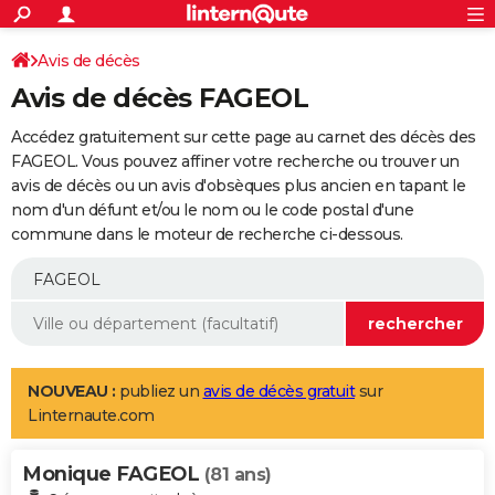
ACTUALITÉS
Connexion
S'inscrire
Avis de décès
Rechercher
Société
Education
Villes
Politique
Faits Divers
Monde
+
SPORT
Avis de décès FAGEOL
Football
Cyclisme
Forum
Coupe du monde 2026
Tennis
Rugby
CULTURE
Accédez gratuitement sur cette page au carnet des décès des
TNT
Cinéma
Musique
Programme TV
Streaming
Sorties cinéma
+
FAGEOL. Vous pouvez affiner votre recherche ou trouver un
FINANCE
avis de décès ou un avis d'obsèques plus ancien en tapant le
Impôts
Immobilier
Banque
Crédit
Retraite
Epargne
Risques naturels par ville
Assurance
AUTO
nom d'un défunt et/ou le nom ou le code postal d'une
commune dans le moteur de recherche ci-dessous.
Réserver un essai
Berlines
Forum auto
Essais
Citadines
SUV
+
HIGH-TECH
Meilleur smartphone
Ordinateurs
Guide high-tech
Mobiles
Internet
Jeux vidéo
+
BRICOLAGE
Aménagement intérieur
Cuisine
Jardinage
+
Forum
Extérieur
Salle de bains
Rangement
WEEK-END
Escapades
Expositions
Week-end nature
Guides de France
Patrimoine
Musées
+
LIFESTYLE
NOUVEAU :
publiez un
avis de décès gratuit
sur
Linternaute.com
Bien-être
Mode
+
Art de vivre
Loisirs
Modes de vie
SANTE
Monique FAGEOL
Guide de la santé
Médicaments
+
Alimentation
Maladies
Sommeil
(81 ans)
VOYAGE