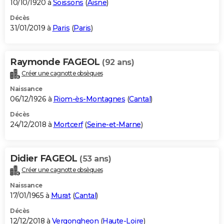
10/10/1920 à
Soissons
(
Aisne
)
Décès
31/01/2019 à
Paris
(
Paris
)
Raymonde FAGEOL
(92 ans)
Créer une cagnotte obsèques
Naissance
06/12/1926 à
Riom-ès-Montagnes
(
Cantal
)
Décès
24/12/2018 à
Mortcerf
(
Seine-et-Marne
)
Didier FAGEOL
(53 ans)
Créer une cagnotte obsèques
Naissance
17/01/1965 à
Murat
(
Cantal
)
Décès
12/12/2018 à
Vergongheon
(
Haute-Loire
)