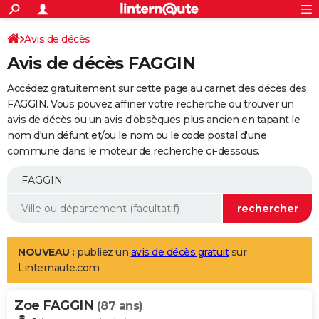
ACTUALITÉS
Connexion
S'inscrire
Avis de décès
Rechercher
Société
Education
Villes
Politique
Faits Divers
Monde
+
SPORT
Avis de décès FAGGIN
Football
Cyclisme
Forum
Coupe du monde 2026
Tennis
Rugby
CULTURE
Accédez gratuitement sur cette page au carnet des décès des
TNT
Cinéma
Musique
Programme TV
Streaming
Sorties cinéma
+
FAGGIN. Vous pouvez affiner votre recherche ou trouver un
FINANCE
avis de décès ou un avis d'obsèques plus ancien en tapant le
Impôts
Immobilier
Banque
Crédit
Retraite
Epargne
Risques naturels par ville
Assurance
AUTO
nom d'un défunt et/ou le nom ou le code postal d'une
commune dans le moteur de recherche ci-dessous.
Réserver un essai
Berlines
Forum auto
Essais
Citadines
SUV
+
HIGH-TECH
Meilleur smartphone
Ordinateurs
Guide high-tech
Mobiles
Internet
Jeux vidéo
+
BRICOLAGE
Aménagement intérieur
Cuisine
Jardinage
+
Forum
Extérieur
Salle de bains
Rangement
WEEK-END
Escapades
Expositions
Week-end nature
Guides de France
Patrimoine
Musées
+
LIFESTYLE
NOUVEAU :
publiez un
avis de décès gratuit
sur
Linternaute.com
Bien-être
Mode
+
Art de vivre
Loisirs
Modes de vie
SANTE
Zoe FAGGIN
Guide de la santé
Médicaments
+
Alimentation
Maladies
Sommeil
(87 ans)
VOYAGE