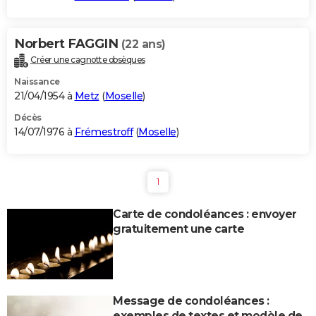
Norbert FAGGIN
(22 ans)
Créer une cagnotte obsèques
Naissance
21/04/1954 à
Metz
(
Moselle
)
Décès
14/07/1976 à
Frémestroff
(
Moselle
)
1
Carte de condoléances : envoyer
gratuitement une carte
Message de condoléances :
exemples de textes et modèle de