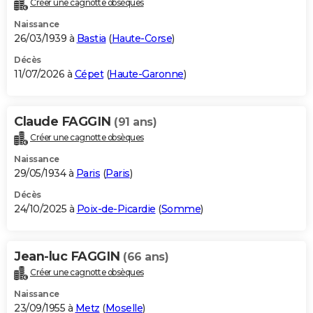
Créer une cagnotte obsèques
City break
Voyage de noces
Climat
Destinations
Voyage nature
Forum
+
PHOTO
Naissance
26/03/1939 à
Bastia
(
Haute-Corse
)
GUIDES D'ACHAT
Décès
11/07/2026 à
Cépet
(
Haute-Garonne
)
BONS PLANS
CARTE DE VOEUX
Claude FAGGIN
(91 ans)
Carte Bonne année
Carte Pâques
Carte de Noël
Carte Saint-Valentin
Carte d'anniversaire
DICTIONNAIRE
Créer une cagnotte obsèques
Biographies
Expressions
Dictionnaire
Citations
Proverbes
PROGRAMME TV
Naissance
29/05/1934 à
Paris
(
Paris
)
COPAINS D'AVANT
Décès
24/10/2025 à
Poix-de-Picardie
(
Somme
)
Se connecter
Collèges
Universités
Service militaire
S'inscrire
Lycées
Primaires
Entreprises
Avis de recherche
AVIS DE DÉCÈS
FORUM
Jean-luc FAGGIN
(66 ans)
Lifestyle
Sport
Television
Cinema
Bricolage
Culture
Auto
Voyage
Créer une cagnotte obsèques
Naissance
23/09/1955 à
Metz
(
Moselle
)