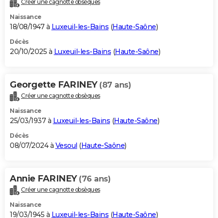
Créer une cagnotte obsèques
City break
Voyage de noces
Climat
Destinations
Voyage nature
Forum
+
PHOTO
Naissance
18/08/1947 à
Luxeuil-les-Bains
(
Haute-Saône
)
GUIDES D'ACHAT
Décès
20/10/2025 à
Luxeuil-les-Bains
(
Haute-Saône
)
BONS PLANS
CARTE DE VOEUX
Georgette FARINEY
(87 ans)
Carte Bonne année
Carte Pâques
Carte de Noël
Carte Saint-Valentin
Carte d'anniversaire
DICTIONNAIRE
Créer une cagnotte obsèques
Biographies
Expressions
Dictionnaire
Citations
Proverbes
PROGRAMME TV
Naissance
25/03/1937 à
Luxeuil-les-Bains
(
Haute-Saône
)
COPAINS D'AVANT
Décès
08/07/2024 à
Vesoul
(
Haute-Saône
)
Se connecter
Collèges
Universités
Service militaire
S'inscrire
Lycées
Primaires
Entreprises
Avis de recherche
AVIS DE DÉCÈS
FORUM
Annie FARINEY
(76 ans)
Lifestyle
Sport
Television
Cinema
Bricolage
Culture
Auto
Voyage
Créer une cagnotte obsèques
Naissance
19/03/1945 à
Luxeuil-les-Bains
(
Haute-Saône
)