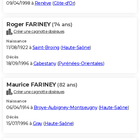
09/04/1998 à
Renève
(
Côte-d'Or
)
Roger FARINEY
(74 ans)
Créer une cagnotte obsèques
Naissance
11/08/1922 à
Saint-Broing
(
Haute-Saône
)
Décès
18/09/1996 à
Cabestany
(
Pyrénées-Orientales
)
Maurice FARINEY
(82 ans)
Créer une cagnotte obsèques
Naissance
06/04/1914 à
Broye-Aubigney-Montseugny
(
Haute-Saône
)
Décès
15/07/1996 à
Gray
(
Haute-Saône
)