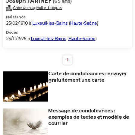
Joseph FARINEY
(65 ans)
Créer une cagnotte obsèques
Naissance
25/02/1910 à
Luxeuil-les-Bains
(
Haute-Saône
)
Décès
24/11/1975 à
Luxeuil-les-Bains
(
Haute-Saône
)
1
Carte de condoléances : envoyer
gratuitement une carte
Message de condoléances :
exemples de textes et modèle de
courrier