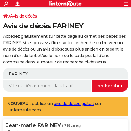
ACTUALITÉS
Connexion
S'inscrire
Avis de décès
Rechercher
Société
Education
Villes
Politique
Faits Divers
Monde
+
SPORT
Avis de décès FARINEY
Football
Cyclisme
Forum
Coupe du monde 2026
Tennis
Rugby
CULTURE
Accédez gratuitement sur cette page au carnet des décès des
TNT
Cinéma
Musique
Programme TV
Streaming
Sorties cinéma
+
FARINEY. Vous pouvez affiner votre recherche ou trouver un
FINANCE
avis de décès ou un avis d'obsèques plus ancien en tapant le
Impôts
Immobilier
Banque
Crédit
Retraite
Epargne
Risques naturels par ville
Assurance
AUTO
nom d'un défunt et/ou le nom ou le code postal d'une
commune dans le moteur de recherche ci-dessous.
Réserver un essai
Berlines
Forum auto
Essais
Citadines
SUV
+
HIGH-TECH
Meilleur smartphone
Ordinateurs
Guide high-tech
Mobiles
Internet
Jeux vidéo
+
BRICOLAGE
Aménagement intérieur
Cuisine
Jardinage
+
Forum
Extérieur
Salle de bains
Rangement
WEEK-END
Escapades
Expositions
Week-end nature
Guides de France
Patrimoine
Musées
+
LIFESTYLE
NOUVEAU :
publiez un
avis de décès gratuit
sur
Linternaute.com
Bien-être
Mode
+
Art de vivre
Loisirs
Modes de vie
SANTE
Jean-marie FARINEY
Guide de la santé
Médicaments
+
Alimentation
Maladies
Sommeil
(78 ans)
VOYAGE