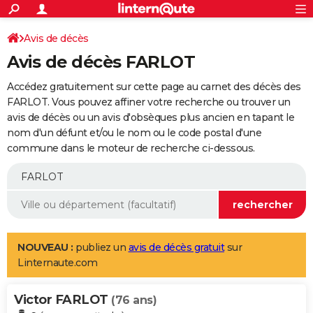
ACTUALITÉS
Connexion
S'inscrire
Avis de décès
Rechercher
Société
Education
Villes
Politique
Faits Divers
Monde
+
SPORT
Avis de décès FARLOT
Football
Cyclisme
Forum
Coupe du monde 2026
Tennis
Rugby
CULTURE
Accédez gratuitement sur cette page au carnet des décès des
TNT
Cinéma
Musique
Programme TV
Streaming
Sorties cinéma
+
FARLOT. Vous pouvez affiner votre recherche ou trouver un
FINANCE
avis de décès ou un avis d'obsèques plus ancien en tapant le
Impôts
Immobilier
Banque
Crédit
Retraite
Epargne
Risques naturels par ville
Assurance
AUTO
nom d'un défunt et/ou le nom ou le code postal d'une
commune dans le moteur de recherche ci-dessous.
Réserver un essai
Berlines
Forum auto
Essais
Citadines
SUV
+
HIGH-TECH
Meilleur smartphone
Ordinateurs
Guide high-tech
Mobiles
Internet
Jeux vidéo
+
BRICOLAGE
Aménagement intérieur
Cuisine
Jardinage
+
Forum
Extérieur
Salle de bains
Rangement
WEEK-END
Escapades
Expositions
Week-end nature
Guides de France
Patrimoine
Musées
+
LIFESTYLE
NOUVEAU :
publiez un
avis de décès gratuit
sur
Linternaute.com
Bien-être
Mode
+
Art de vivre
Loisirs
Modes de vie
SANTE
Victor FARLOT
Guide de la santé
Médicaments
+
Alimentation
Maladies
Sommeil
(76 ans)
VOYAGE