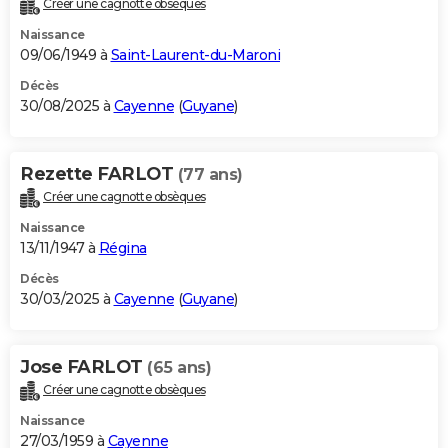
Créer une cagnotte obsèques
City break
Voyage de noces
Climat
Destinations
Voyage nature
Forum
+
PHOTO
Naissance
09/06/1949 à
Saint-Laurent-du-Maroni
GUIDES D'ACHAT
Décès
30/08/2025 à
Cayenne
(
Guyane
)
BONS PLANS
CARTE DE VOEUX
Rezette FARLOT
(77 ans)
Carte Bonne année
Carte Pâques
Carte de Noël
Carte Saint-Valentin
Carte d'anniversaire
DICTIONNAIRE
Créer une cagnotte obsèques
Biographies
Expressions
Dictionnaire
Citations
Proverbes
PROGRAMME TV
Naissance
13/11/1947 à
Régina
COPAINS D'AVANT
Décès
30/03/2025 à
Cayenne
(
Guyane
)
Se connecter
Collèges
Universités
Service militaire
S'inscrire
Lycées
Primaires
Entreprises
Avis de recherche
AVIS DE DÉCÈS
FORUM
Jose FARLOT
(65 ans)
Lifestyle
Sport
Television
Cinema
Bricolage
Culture
Auto
Voyage
Créer une cagnotte obsèques
Naissance
27/03/1959 à
Cayenne