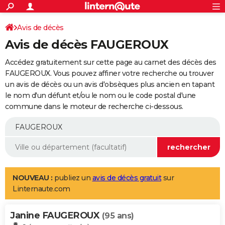
ACTUALITÉS
Connexion
S'inscrire
Avis de décès
Rechercher
Société
Education
Villes
Politique
Faits Divers
Monde
+
SPORT
Avis de décès FAUGEROUX
Football
Cyclisme
Forum
Coupe du monde 2026
Tennis
Rugby
CULTURE
Accédez gratuitement sur cette page au carnet des décès des
TNT
Cinéma
Musique
Programme TV
Streaming
Sorties cinéma
+
FAUGEROUX. Vous pouvez affiner votre recherche ou trouver
FINANCE
un avis de décès ou un avis d'obsèques plus ancien en tapant
Impôts
Immobilier
Banque
Crédit
Retraite
Epargne
Risques naturels par ville
Assurance
AUTO
le nom d'un défunt et/ou le nom ou le code postal d'une
commune dans le moteur de recherche ci-dessous.
Réserver un essai
Berlines
Forum auto
Essais
Citadines
SUV
+
HIGH-TECH
Meilleur smartphone
Ordinateurs
Guide high-tech
Mobiles
Internet
Jeux vidéo
+
BRICOLAGE
Aménagement intérieur
Cuisine
Jardinage
+
Forum
Extérieur
Salle de bains
Rangement
WEEK-END
Escapades
Expositions
Week-end nature
Guides de France
Patrimoine
Musées
+
LIFESTYLE
NOUVEAU :
publiez un
avis de décès gratuit
sur
Linternaute.com
Bien-être
Mode
+
Art de vivre
Loisirs
Modes de vie
SANTE
Janine FAUGEROUX
Guide de la santé
Médicaments
+
Alimentation
Maladies
Sommeil
(95 ans)
VOYAGE