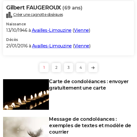
Gilbert FAUGEROUX
(69 ans)
Créer une cagnotte obsèques
Naissance
13/10/1946 à
Availles-Limouzine
(
Vienne
)
Décès
21/01/2016 à
Availles-Limouzine
(
Vienne
)
1
2
3
4
Carte de condoléances : envoyer
gratuitement une carte
Message de condoléances :
exemples de textes et modèle de
courrier