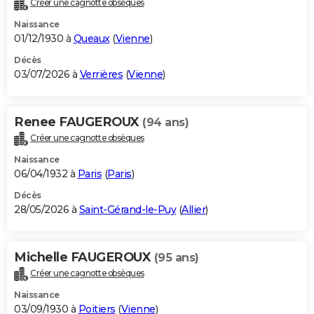
Créer une cagnotte obsèques
City break
Voyage de noces
Climat
Destinations
Voyage nature
Forum
+
PHOTO
Naissance
01/12/1930 à
Queaux
(
Vienne
)
GUIDES D'ACHAT
Décès
03/07/2026 à
Verrières
(
Vienne
)
BONS PLANS
CARTE DE VOEUX
Renee FAUGEROUX
(94 ans)
Carte Bonne année
Carte Pâques
Carte de Noël
Carte Saint-Valentin
Carte d'anniversaire
DICTIONNAIRE
Créer une cagnotte obsèques
Biographies
Expressions
Dictionnaire
Citations
Proverbes
PROGRAMME TV
Naissance
06/04/1932 à
Paris
(
Paris
)
COPAINS D'AVANT
Décès
28/05/2026 à
Saint-Gérand-le-Puy
(
Allier
)
Se connecter
Collèges
Universités
Service militaire
S'inscrire
Lycées
Primaires
Entreprises
Avis de recherche
AVIS DE DÉCÈS
FORUM
Michelle FAUGEROUX
(95 ans)
Lifestyle
Sport
Television
Cinema
Bricolage
Culture
Auto
Voyage
Créer une cagnotte obsèques
Naissance
03/09/1930 à
Poitiers
(
Vienne
)