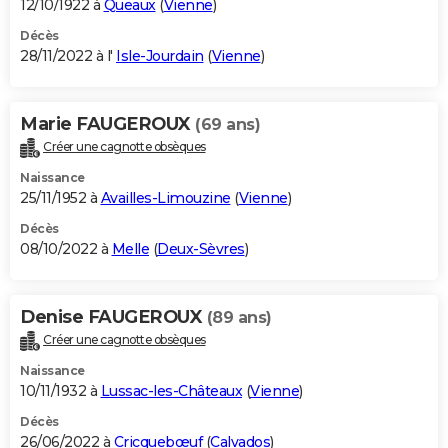
12/10/1922 à
Queaux
(
Vienne
)
Décès
28/11/2022 à l'
Isle-Jourdain
(
Vienne
)
Marie FAUGEROUX
(69 ans)
Créer une cagnotte obsèques
Naissance
25/11/1952 à
Availles-Limouzine
(
Vienne
)
Décès
08/10/2022 à
Melle
(
Deux-Sèvres
)
Denise FAUGEROUX
(89 ans)
Créer une cagnotte obsèques
Naissance
10/11/1932 à
Lussac-les-Châteaux
(
Vienne
)
Décès
26/06/2022 à
Cricquebœuf
(
Calvados
)