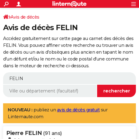
ACTUALITÉS
Connexion
S'inscrire
Avis de décès
Rechercher
Société
Education
Villes
Politique
Faits Divers
Monde
+
SPORT
Avis de décès FELIN
Football
Cyclisme
Forum
Coupe du monde 2026
Tennis
Rugby
CULTURE
Accédez gratuitement sur cette page au carnet des décès des
TNT
Cinéma
Musique
Programme TV
Streaming
Sorties cinéma
+
FELIN. Vous pouvez affiner votre recherche ou trouver un avis
FINANCE
de décès ou un avis d'obsèques plus ancien en tapant le nom
Impôts
Immobilier
Banque
Crédit
Retraite
Epargne
Risques naturels par ville
Assurance
AUTO
d'un défunt et/ou le nom ou le code postal d'une commune
dans le moteur de recherche ci-dessous.
Réserver un essai
Berlines
Forum auto
Essais
Citadines
SUV
+
HIGH-TECH
Meilleur smartphone
Ordinateurs
Guide high-tech
Mobiles
Internet
Jeux vidéo
+
BRICOLAGE
Aménagement intérieur
Cuisine
Jardinage
+
Forum
Extérieur
Salle de bains
Rangement
WEEK-END
Escapades
Expositions
Week-end nature
Guides de France
Patrimoine
Musées
+
LIFESTYLE
NOUVEAU :
publiez un
avis de décès gratuit
sur
Linternaute.com
Bien-être
Mode
+
Art de vivre
Loisirs
Modes de vie
SANTE
Pierre FELIN
Guide de la santé
Médicaments
+
Alimentation
Maladies
Sommeil
(91 ans)
VOYAGE