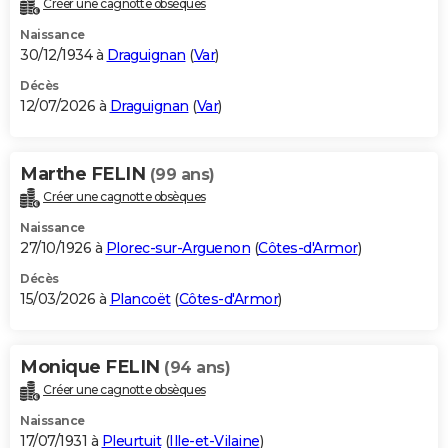
Créer une cagnotte obsèques
City break
Voyage de noces
Climat
Destinations
Voyage nature
Forum
+
PHOTO
Naissance
30/12/1934 à
Draguignan
(
Var
)
GUIDES D'ACHAT
Décès
12/07/2026 à
Draguignan
(
Var
)
BONS PLANS
CARTE DE VOEUX
Marthe FELIN
(99 ans)
Carte Bonne année
Carte Pâques
Carte de Noël
Carte Saint-Valentin
Carte d'anniversaire
DICTIONNAIRE
Créer une cagnotte obsèques
Biographies
Expressions
Dictionnaire
Citations
Proverbes
PROGRAMME TV
Naissance
27/10/1926 à
Plorec-sur-Arguenon
(
Côtes-d'Armor
)
COPAINS D'AVANT
Décès
15/03/2026 à
Plancoët
(
Côtes-d'Armor
)
Se connecter
Collèges
Universités
Service militaire
S'inscrire
Lycées
Primaires
Entreprises
Avis de recherche
AVIS DE DÉCÈS
FORUM
Monique FELIN
(94 ans)
Lifestyle
Sport
Television
Cinema
Bricolage
Culture
Auto
Voyage
Créer une cagnotte obsèques
Naissance
17/07/1931 à
Pleurtuit
(
Ille-et-Vilaine
)