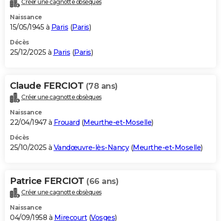
Créer une cagnotte obsèques
City break
Voyage de noces
Climat
Destinations
Voyage nature
Forum
+
PHOTO
Naissance
15/05/1945 à
Paris
(
Paris
)
GUIDES D'ACHAT
Décès
25/12/2025 à
Paris
(
Paris
)
BONS PLANS
CARTE DE VOEUX
Claude FERCIOT
(78 ans)
Carte Bonne année
Carte Pâques
Carte de Noël
Carte Saint-Valentin
Carte d'anniversaire
DICTIONNAIRE
Créer une cagnotte obsèques
Biographies
Expressions
Dictionnaire
Citations
Proverbes
PROGRAMME TV
Naissance
22/04/1947 à
Frouard
(
Meurthe-et-Moselle
)
COPAINS D'AVANT
Décès
25/10/2025 à
Vandœuvre-lès-Nancy
(
Meurthe-et-Moselle
)
Se connecter
Collèges
Universités
Service militaire
S'inscrire
Lycées
Primaires
Entreprises
Avis de recherche
AVIS DE DÉCÈS
FORUM
Patrice FERCIOT
(66 ans)
Lifestyle
Sport
Television
Cinema
Bricolage
Culture
Auto
Voyage
Créer une cagnotte obsèques
Naissance
04/09/1958 à
Mirecourt
(
Vosges
)