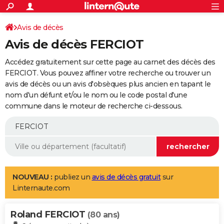
ACTUALITÉS
Connexion
S'inscrire
Avis de décès
Rechercher
Société
Education
Villes
Politique
Faits Divers
Monde
+
SPORT
Avis de décès FERCIOT
Football
Cyclisme
Forum
Coupe du monde 2026
Tennis
Rugby
CULTURE
Accédez gratuitement sur cette page au carnet des décès des
TNT
Cinéma
Musique
Programme TV
Streaming
Sorties cinéma
+
FERCIOT. Vous pouvez affiner votre recherche ou trouver un
FINANCE
avis de décès ou un avis d'obsèques plus ancien en tapant le
Impôts
Immobilier
Banque
Crédit
Retraite
Epargne
Risques naturels par ville
Assurance
AUTO
nom d'un défunt et/ou le nom ou le code postal d'une
commune dans le moteur de recherche ci-dessous.
Réserver un essai
Berlines
Forum auto
Essais
Citadines
SUV
+
HIGH-TECH
Meilleur smartphone
Ordinateurs
Guide high-tech
Mobiles
Internet
Jeux vidéo
+
BRICOLAGE
Aménagement intérieur
Cuisine
Jardinage
+
Forum
Extérieur
Salle de bains
Rangement
WEEK-END
Escapades
Expositions
Week-end nature
Guides de France
Patrimoine
Musées
+
LIFESTYLE
NOUVEAU :
publiez un
avis de décès gratuit
sur
Linternaute.com
Bien-être
Mode
+
Art de vivre
Loisirs
Modes de vie
SANTE
Roland FERCIOT
Guide de la santé
Médicaments
+
Alimentation
Maladies
Sommeil
(80 ans)
VOYAGE