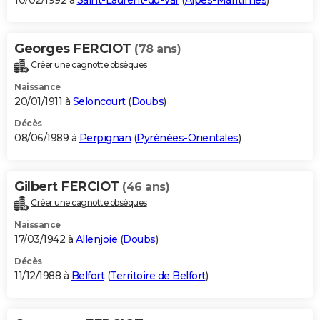
10/02/1992 à
Saint-Laurent-du-Var
(
Alpes-Maritimes
)
Georges FERCIOT
(78 ans)
Créer une cagnotte obsèques
Naissance
20/01/1911 à
Seloncourt
(
Doubs
)
Décès
08/06/1989 à
Perpignan
(
Pyrénées-Orientales
)
Gilbert FERCIOT
(46 ans)
Créer une cagnotte obsèques
Naissance
17/03/1942 à
Allenjoie
(
Doubs
)
Décès
11/12/1988 à
Belfort
(
Territoire de Belfort
)