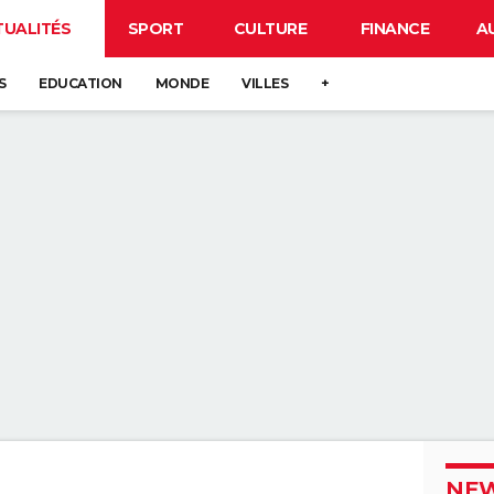
TUALITÉS
SPORT
CULTURE
FINANCE
A
S
EDUCATION
MONDE
VILLES
+
NEW