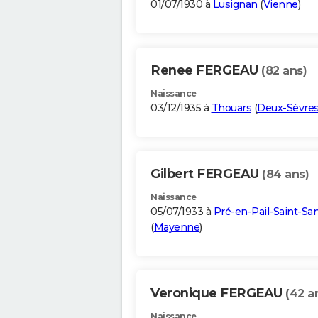
01/07/1930 à
Lusignan
(
Vienne
)
Renee FERGEAU
(82 ans)
Naissance
03/12/1935 à
Thouars
(
Deux-Sèvre
Gilbert FERGEAU
(84 ans)
Naissance
05/07/1933 à
Pré-en-Pail-Saint-S
(
Mayenne
)
Veronique FERGEAU
(42 a
Naissance