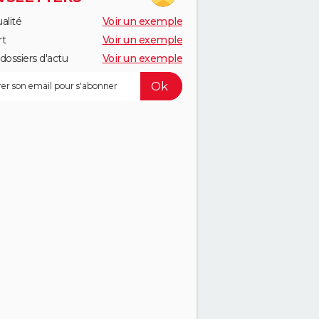
alité
Voir un exemple
rt
Voir un exemple
dossiers d'actu
Voir un exemple