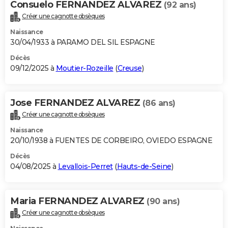
Consuelo FERNANDEZ ALVAREZ
(92 ans)
City break
Voyage de noces
Climat
Destinations
Voyage nature
Forum
+
PHOTO
Créer une cagnotte obsèques
Naissance
GUIDES D'ACHAT
30/04/1933 à PARAMO DEL SIL ESPAGNE
BONS PLANS
Décès
09/12/2025 à
Moutier-Rozeille
(
Creuse
)
CARTE DE VOEUX
Carte Bonne année
Carte Pâques
Carte de Noël
Carte Saint-Valentin
Carte d'anniversaire
DICTIONNAIRE
Jose FERNANDEZ ALVAREZ
(86 ans)
Biographies
Expressions
Dictionnaire
Citations
Proverbes
Créer une cagnotte obsèques
PROGRAMME TV
Naissance
COPAINS D'AVANT
20/10/1938 à FUENTES DE CORBEIRO, OVIEDO ESPAGNE
Se connecter
Collèges
Universités
Service militaire
S'inscrire
Lycées
Primaires
Entreprises
Avis de recherche
Décès
AVIS DE DÉCÈS
04/08/2025 à
Levallois-Perret
(
Hauts-de-Seine
)
FORUM
Lifestyle
Sport
Television
Cinema
Bricolage
Culture
Auto
Voyage
Maria FERNANDEZ ALVAREZ
(90 ans)
Créer une cagnotte obsèques