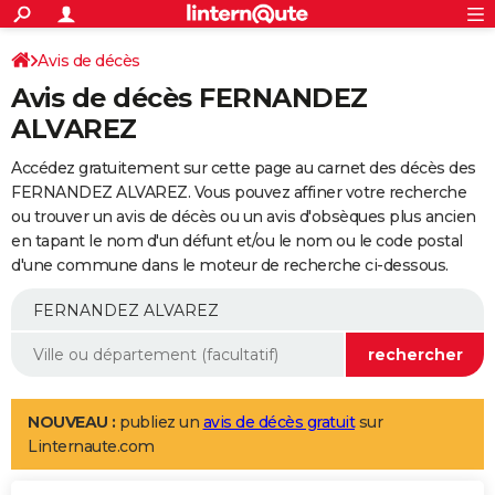
ACTUALITÉS
Connexion
S'inscrire
Avis de décès
Rechercher
Société
Education
Villes
Politique
Faits Divers
Monde
+
SPORT
Avis de décès FERNANDEZ
Football
Cyclisme
Forum
Coupe du monde 2026
Tennis
Rugby
CULTURE
ALVAREZ
TNT
Cinéma
Musique
Programme TV
Streaming
Sorties cinéma
+
FINANCE
Accédez gratuitement sur cette page au carnet des décès des
FERNANDEZ ALVAREZ. Vous pouvez affiner votre recherche
Impôts
Immobilier
Banque
Crédit
Retraite
Epargne
Risques naturels par ville
Assurance
AUTO
ou trouver un avis de décès ou un avis d'obsèques plus ancien
en tapant le nom d'un défunt et/ou le nom ou le code postal
Réserver un essai
Berlines
Forum auto
Essais
Citadines
SUV
+
HIGH-TECH
d'une commune dans le moteur de recherche ci-dessous.
Meilleur smartphone
Ordinateurs
Guide high-tech
Mobiles
Internet
Jeux vidéo
+
BRICOLAGE
Aménagement intérieur
Cuisine
Jardinage
+
Forum
Extérieur
Salle de bains
Rangement
WEEK-END
Escapades
Expositions
Week-end nature
Guides de France
Patrimoine
Musées
+
LIFESTYLE
NOUVEAU :
publiez un
avis de décès gratuit
sur
Bien-être
Mode
+
Art de vivre
Loisirs
Modes de vie
SANTE
Linternaute.com
Guide de la santé
Médicaments
+
Alimentation
Maladies
Sommeil
VOYAGE