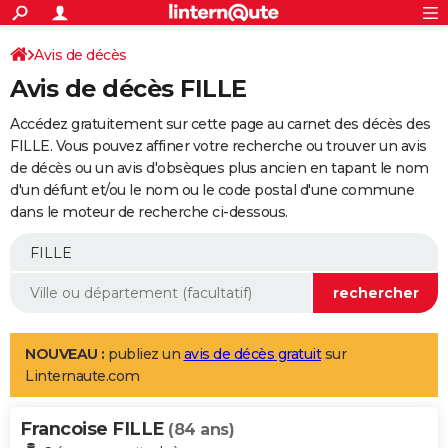
ACTUALITÉS
Connexion
S'inscrire
Avis de décès
Rechercher
Société
Education
Villes
Politique
Faits Divers
Monde
+
SPORT
Avis de décès FILLE
Football
Cyclisme
Forum
Coupe du monde 2026
Tennis
Rugby
CULTURE
Accédez gratuitement sur cette page au carnet des décès des
TNT
Cinéma
Musique
Programme TV
Streaming
Sorties cinéma
+
FILLE. Vous pouvez affiner votre recherche ou trouver un avis
FINANCE
de décès ou un avis d'obsèques plus ancien en tapant le nom
Impôts
Immobilier
Banque
Crédit
Retraite
Epargne
Risques naturels par ville
Assurance
AUTO
d'un défunt et/ou le nom ou le code postal d'une commune
dans le moteur de recherche ci-dessous.
Réserver un essai
Berlines
Forum auto
Essais
Citadines
SUV
+
HIGH-TECH
Meilleur smartphone
Ordinateurs
Guide high-tech
Mobiles
Internet
Jeux vidéo
+
BRICOLAGE
Aménagement intérieur
Cuisine
Jardinage
+
Forum
Extérieur
Salle de bains
Rangement
WEEK-END
Escapades
Expositions
Week-end nature
Guides de France
Patrimoine
Musées
+
LIFESTYLE
NOUVEAU :
publiez un
avis de décès gratuit
sur
Linternaute.com
Bien-être
Mode
+
Art de vivre
Loisirs
Modes de vie
SANTE
Francoise FILLE
Guide de la santé
Médicaments
+
Alimentation
Maladies
Sommeil
(84 ans)
VOYAGE