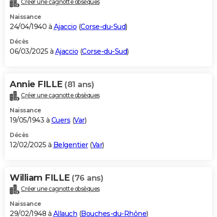
Créer une cagnotte obsèques
City break
Voyage de noces
Climat
Destinations
Voyage nature
Forum
+
PHOTO
Naissance
24/04/1940 à
Ajaccio
(
Corse-du-Sud
)
GUIDES D'ACHAT
Décès
06/03/2025 à
Ajaccio
(
Corse-du-Sud
)
BONS PLANS
CARTE DE VOEUX
Annie FILLE
(81 ans)
Carte Bonne année
Carte Pâques
Carte de Noël
Carte Saint-Valentin
Carte d'anniversaire
DICTIONNAIRE
Créer une cagnotte obsèques
Biographies
Expressions
Dictionnaire
Citations
Proverbes
PROGRAMME TV
Naissance
19/05/1943 à
Cuers
(
Var
)
COPAINS D'AVANT
Décès
12/02/2025 à
Belgentier
(
Var
)
Se connecter
Collèges
Universités
Service militaire
S'inscrire
Lycées
Primaires
Entreprises
Avis de recherche
AVIS DE DÉCÈS
FORUM
William FILLE
(76 ans)
Lifestyle
Sport
Television
Cinema
Bricolage
Culture
Auto
Voyage
Créer une cagnotte obsèques
Naissance
29/02/1948 à
Allauch
(
Bouches-du-Rhône
)