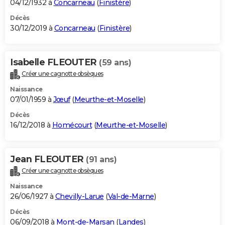
04/12/1932 à
Concarneau
(
Finistère
)
Décès
30/12/2019 à
Concarneau
(
Finistère
)
Isabelle FLEOUTER
(59 ans)
Créer une cagnotte obsèques
Naissance
07/01/1959 à
Jœuf
(
Meurthe-et-Moselle
)
Décès
16/12/2018 à
Homécourt
(
Meurthe-et-Moselle
)
Jean FLEOUTER
(91 ans)
Créer une cagnotte obsèques
Naissance
26/06/1927 à
Chevilly-Larue
(
Val-de-Marne
)
Décès
06/09/2018 à
Mont-de-Marsan
(
Landes
)