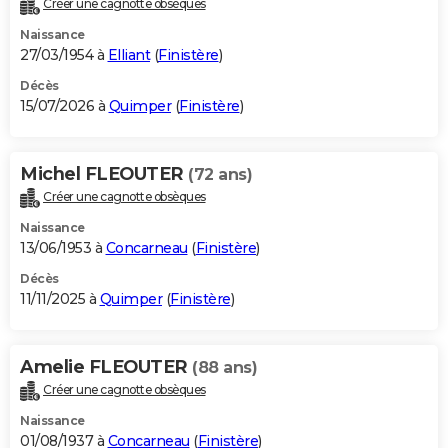
Créer une cagnotte obsèques
City break
Voyage de noces
Climat
Destinations
Voyage nature
Forum
+
PHOTO
Naissance
27/03/1954 à
Elliant
(
Finistère
)
GUIDES D'ACHAT
Décès
15/07/2026 à
Quimper
(
Finistère
)
BONS PLANS
CARTE DE VOEUX
Michel FLEOUTER
(72 ans)
Carte Bonne année
Carte Pâques
Carte de Noël
Carte Saint-Valentin
Carte d'anniversaire
DICTIONNAIRE
Créer une cagnotte obsèques
Biographies
Expressions
Dictionnaire
Citations
Proverbes
PROGRAMME TV
Naissance
13/06/1953 à
Concarneau
(
Finistère
)
COPAINS D'AVANT
Décès
11/11/2025 à
Quimper
(
Finistère
)
Se connecter
Collèges
Universités
Service militaire
S'inscrire
Lycées
Primaires
Entreprises
Avis de recherche
AVIS DE DÉCÈS
FORUM
Amelie FLEOUTER
(88 ans)
Lifestyle
Sport
Television
Cinema
Bricolage
Culture
Auto
Voyage
Créer une cagnotte obsèques
Naissance
01/08/1937 à
Concarneau
(
Finistère
)