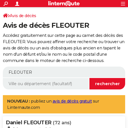
ACTUALITÉS
Connexion
S'inscrire
Avis de décès
Rechercher
Société
Education
Villes
Politique
Faits Divers
Monde
+
SPORT
Avis de décès FLEOUTER
Football
Cyclisme
Forum
Coupe du monde 2026
Tennis
Rugby
CULTURE
Accédez gratuitement sur cette page au carnet des décès des
TNT
Cinéma
Musique
Programme TV
Streaming
Sorties cinéma
+
FLEOUTER. Vous pouvez affiner votre recherche ou trouver un
FINANCE
avis de décès ou un avis d'obsèques plus ancien en tapant le
Impôts
Immobilier
Banque
Crédit
Retraite
Epargne
Risques naturels par ville
Assurance
AUTO
nom d'un défunt et/ou le nom ou le code postal d'une
commune dans le moteur de recherche ci-dessous.
Réserver un essai
Berlines
Forum auto
Essais
Citadines
SUV
+
HIGH-TECH
Meilleur smartphone
Ordinateurs
Guide high-tech
Mobiles
Internet
Jeux vidéo
+
BRICOLAGE
Aménagement intérieur
Cuisine
Jardinage
+
Forum
Extérieur
Salle de bains
Rangement
WEEK-END
Escapades
Expositions
Week-end nature
Guides de France
Patrimoine
Musées
+
LIFESTYLE
NOUVEAU :
publiez un
avis de décès gratuit
sur
Linternaute.com
Bien-être
Mode
+
Art de vivre
Loisirs
Modes de vie
SANTE
Daniel FLEOUTER
Guide de la santé
Médicaments
+
Alimentation
Maladies
Sommeil
(72 ans)
VOYAGE