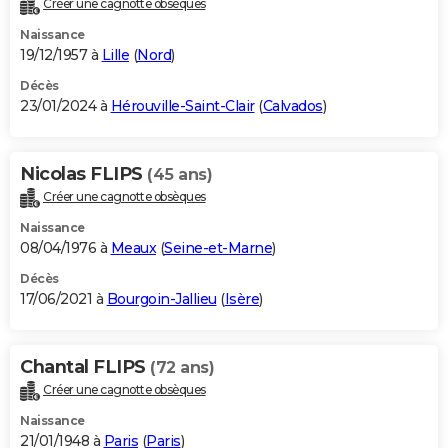
Créer une cagnotte obsèques
City break
Voyage de noces
Climat
Destinations
Voyage nature
Forum
+
PHOTO
Naissance
19/12/1957 à
Lille
(
Nord
)
GUIDES D'ACHAT
Décès
23/01/2024 à
Hérouville-Saint-Clair
(
Calvados
)
BONS PLANS
CARTE DE VOEUX
Nicolas FLIPS
(45 ans)
Carte Bonne année
Carte Pâques
Carte de Noël
Carte Saint-Valentin
Carte d'anniversaire
DICTIONNAIRE
Créer une cagnotte obsèques
Biographies
Expressions
Dictionnaire
Citations
Proverbes
PROGRAMME TV
Naissance
08/04/1976 à
Meaux
(
Seine-et-Marne
)
COPAINS D'AVANT
Décès
17/06/2021 à
Bourgoin-Jallieu
(
Isère
)
Se connecter
Collèges
Universités
Service militaire
S'inscrire
Lycées
Primaires
Entreprises
Avis de recherche
AVIS DE DÉCÈS
FORUM
Chantal FLIPS
(72 ans)
Lifestyle
Sport
Television
Cinema
Bricolage
Culture
Auto
Voyage
Créer une cagnotte obsèques
Naissance
21/01/1948 à
Paris
(
Paris
)