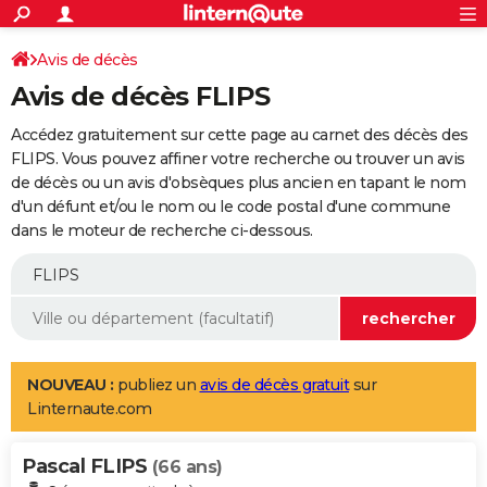
ACTUALITÉS
Connexion
S'inscrire
Avis de décès
Rechercher
Société
Education
Villes
Politique
Faits Divers
Monde
+
SPORT
Avis de décès FLIPS
Football
Cyclisme
Forum
Coupe du monde 2026
Tennis
Rugby
CULTURE
Accédez gratuitement sur cette page au carnet des décès des
TNT
Cinéma
Musique
Programme TV
Streaming
Sorties cinéma
+
FLIPS. Vous pouvez affiner votre recherche ou trouver un avis
FINANCE
de décès ou un avis d'obsèques plus ancien en tapant le nom
Impôts
Immobilier
Banque
Crédit
Retraite
Epargne
Risques naturels par ville
Assurance
AUTO
d'un défunt et/ou le nom ou le code postal d'une commune
dans le moteur de recherche ci-dessous.
Réserver un essai
Berlines
Forum auto
Essais
Citadines
SUV
+
HIGH-TECH
Meilleur smartphone
Ordinateurs
Guide high-tech
Mobiles
Internet
Jeux vidéo
+
BRICOLAGE
Aménagement intérieur
Cuisine
Jardinage
+
Forum
Extérieur
Salle de bains
Rangement
WEEK-END
Escapades
Expositions
Week-end nature
Guides de France
Patrimoine
Musées
+
LIFESTYLE
NOUVEAU :
publiez un
avis de décès gratuit
sur
Linternaute.com
Bien-être
Mode
+
Art de vivre
Loisirs
Modes de vie
SANTE
Pascal FLIPS
Guide de la santé
Médicaments
+
Alimentation
Maladies
Sommeil
(66 ans)
VOYAGE