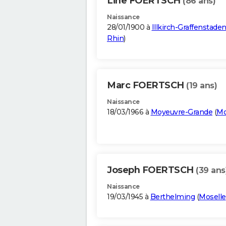
Line FOERTSCH
(86 ans)
Naissance
28/01/1900 à
Illkirch-Graffenstade
Rhin
)
Marc FOERTSCH
(19 ans)
Naissance
18/03/1966 à
Moyeuvre-Grande
(
Mo
Joseph FOERTSCH
(39 ans
Naissance
19/03/1945 à
Berthelming
(
Moselle