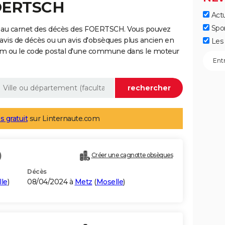
FOERTSCH
Actu
Spo
e au carnet des décès des FOERTSCH. Vous pouvez
 avis de décès ou un avis d'obsèques plus ancien en
Les 
nom ou le code postal d'une commune dans le moteur
s gratuit
sur Linternaute.com
)
Créer une cagnotte obsèques
Décès
le
)
08/04/2024 à
Metz
(
Moselle
)