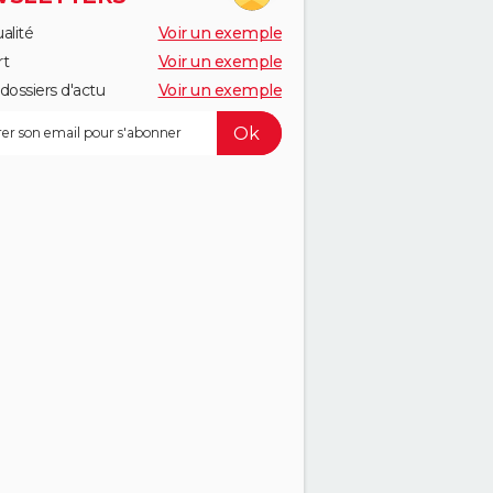
alité
Voir un exemple
rt
Voir un exemple
dossiers d'actu
Voir un exemple