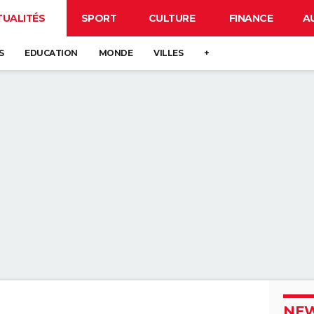
TUALITÉS
SPORT
CULTURE
FINANCE
A
S
EDUCATION
MONDE
VILLES
+
NEW