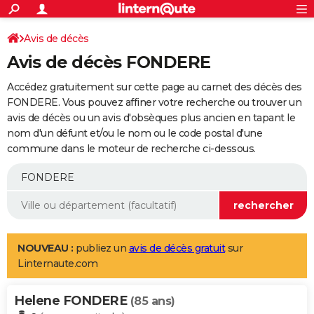
ACTUALITÉS
Connexion
S'inscrire
Avis de décès
Rechercher
Société
Education
Villes
Politique
Faits Divers
Monde
+
SPORT
Avis de décès FONDERE
Football
Cyclisme
Forum
Coupe du monde 2026
Tennis
Rugby
CULTURE
Accédez gratuitement sur cette page au carnet des décès des
TNT
Cinéma
Musique
Programme TV
Streaming
Sorties cinéma
+
FONDERE. Vous pouvez affiner votre recherche ou trouver un
FINANCE
avis de décès ou un avis d'obsèques plus ancien en tapant le
Impôts
Immobilier
Banque
Crédit
Retraite
Epargne
Risques naturels par ville
Assurance
AUTO
nom d'un défunt et/ou le nom ou le code postal d'une
commune dans le moteur de recherche ci-dessous.
Réserver un essai
Berlines
Forum auto
Essais
Citadines
SUV
+
HIGH-TECH
Meilleur smartphone
Ordinateurs
Guide high-tech
Mobiles
Internet
Jeux vidéo
+
BRICOLAGE
Aménagement intérieur
Cuisine
Jardinage
+
Forum
Extérieur
Salle de bains
Rangement
WEEK-END
Escapades
Expositions
Week-end nature
Guides de France
Patrimoine
Musées
+
LIFESTYLE
NOUVEAU :
publiez un
avis de décès gratuit
sur
Linternaute.com
Bien-être
Mode
+
Art de vivre
Loisirs
Modes de vie
SANTE
Helene FONDERE
Guide de la santé
Médicaments
+
Alimentation
Maladies
Sommeil
(85 ans)
VOYAGE