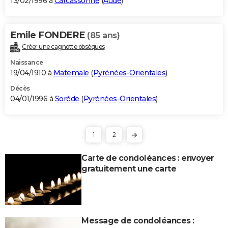
13/02/1996 à
Carcassonne
(
Aude
)
Emile FONDERE
(85 ans)
Créer une cagnotte obsèques
Naissance
19/04/1910 à
Matemale
(
Pyrénées-Orientales
)
Décès
04/01/1996 à
Sorède
(
Pyrénées-Orientales
)
1
2
Carte de condoléances : envoyer
gratuitement une carte
Message de condoléances :