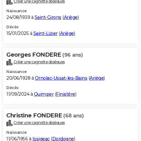
Créer une cagnotte obsèques
City break
Voyage de noces
Climat
Destinations
Voyage nature
Forum
+
PHOTO
Naissance
24/08/1939 à
Saint-Girons
(
Ariège
)
GUIDES D'ACHAT
Décès
15/01/2025 à
Saint-Lizier
(
Ariège
)
BONS PLANS
CARTE DE VOEUX
Georges FONDERE
(96 ans)
Carte Bonne année
Carte Pâques
Carte de Noël
Carte Saint-Valentin
Carte d'anniversaire
DICTIONNAIRE
Créer une cagnotte obsèques
Biographies
Expressions
Dictionnaire
Citations
Proverbes
PROGRAMME TV
Naissance
20/06/1928 à
Ornolac-Ussat-les-Bains
(
Ariège
)
COPAINS D'AVANT
Décès
11/09/2024 à
Quimper
(
Finistère
)
Se connecter
Collèges
Universités
Service militaire
S'inscrire
Lycées
Primaires
Entreprises
Avis de recherche
AVIS DE DÉCÈS
FORUM
Christine FONDERE
(68 ans)
Lifestyle
Sport
Television
Cinema
Bricolage
Culture
Auto
Voyage
Créer une cagnotte obsèques
Naissance
11/06/1956 à
Issigeac
(
Dordogne
)