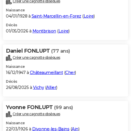
Créer une cagnotte obsèques
City break
Voyage de noces
Climat
Destinations
Voyage nature
Forum
+
PHOTO
Naissance
04/01/1928 à
Saint-Marcellin-en-Forez
(
Loire
)
GUIDES D'ACHAT
Décès
01/05/2026 à
Montbrison
(
Loire
)
BONS PLANS
CARTE DE VOEUX
Daniel FONLUPT
(77 ans)
Carte Bonne année
Carte Pâques
Carte de Noël
Carte Saint-Valentin
Carte d'anniversaire
DICTIONNAIRE
Créer une cagnotte obsèques
Biographies
Expressions
Dictionnaire
Citations
Proverbes
PROGRAMME TV
Naissance
16/12/1947 à
Châteaumeillant
(
Cher
)
COPAINS D'AVANT
Décès
26/08/2025 à
Vichy
(
Allier
)
Se connecter
Collèges
Universités
Service militaire
S'inscrire
Lycées
Primaires
Entreprises
Avis de recherche
AVIS DE DÉCÈS
FORUM
Yvonne FONLUPT
(99 ans)
Lifestyle
Sport
Television
Cinema
Bricolage
Culture
Auto
Voyage
Créer une cagnotte obsèques
Naissance
22/03/1926 à
Divonne-les-Bains
(
Ain
)