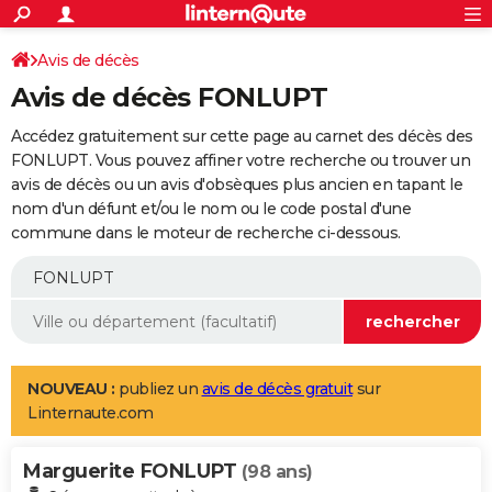
ACTUALITÉS
Connexion
S'inscrire
Avis de décès
Rechercher
Société
Education
Villes
Politique
Faits Divers
Monde
+
SPORT
Avis de décès FONLUPT
Football
Cyclisme
Forum
Coupe du monde 2026
Tennis
Rugby
CULTURE
Accédez gratuitement sur cette page au carnet des décès des
TNT
Cinéma
Musique
Programme TV
Streaming
Sorties cinéma
+
FONLUPT. Vous pouvez affiner votre recherche ou trouver un
FINANCE
avis de décès ou un avis d'obsèques plus ancien en tapant le
Impôts
Immobilier
Banque
Crédit
Retraite
Epargne
Risques naturels par ville
Assurance
AUTO
nom d'un défunt et/ou le nom ou le code postal d'une
commune dans le moteur de recherche ci-dessous.
Réserver un essai
Berlines
Forum auto
Essais
Citadines
SUV
+
HIGH-TECH
Meilleur smartphone
Ordinateurs
Guide high-tech
Mobiles
Internet
Jeux vidéo
+
BRICOLAGE
Aménagement intérieur
Cuisine
Jardinage
+
Forum
Extérieur
Salle de bains
Rangement
WEEK-END
Escapades
Expositions
Week-end nature
Guides de France
Patrimoine
Musées
+
LIFESTYLE
NOUVEAU :
publiez un
avis de décès gratuit
sur
Linternaute.com
Bien-être
Mode
+
Art de vivre
Loisirs
Modes de vie
SANTE
Marguerite FONLUPT
Guide de la santé
Médicaments
+
Alimentation
Maladies
Sommeil
(98 ans)
VOYAGE