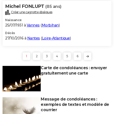
Michel FONLUPT
(85 ans)
Créer une cagnotte obsèques
Naissance
25/07/1931 à
Vannes
(
Morbihan
)
Décès
27/10/2016 à
Nantes
(
Loire-Atlantique
)
1
2
3
4
5
6
Carte de condoléances : envoyer
gratuitement une carte
Message de condoléances :
exemples de textes et modèle de
courrier