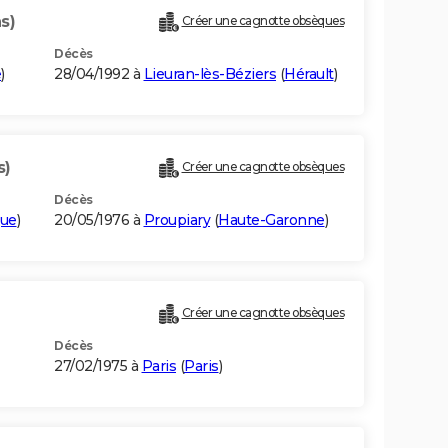
s)
Créer une cagnotte obsèques
Décès
e
)
28/04/1992 à
Lieuran-lès-Béziers
(
Hérault
)
s)
Créer une cagnotte obsèques
Décès
que
)
20/05/1976 à
Proupiary
(
Haute-Garonne
)
Créer une cagnotte obsèques
Décès
27/02/1975 à
Paris
(
Paris
)