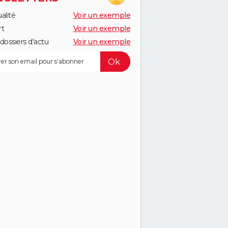
alité
Voir un exemple
rt
Voir un exemple
dossiers d'actu
Voir un exemple