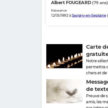
Albert FOUGEARD
(79 ans)
Naissance
12/05/1892 à
Savigny-en-Septaine
(
Carte d
gratuit
Notre sélec
permettra 
chers et de
Message
de text
Preuve de 
amis, les m
par lettre 