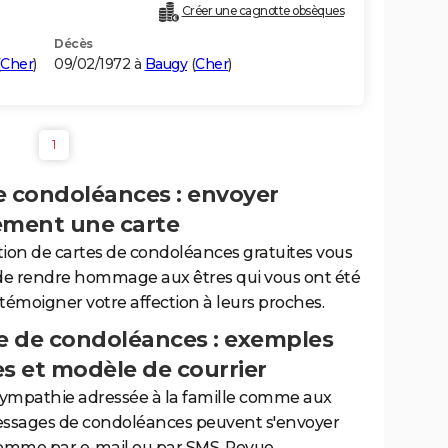
Créer une cagnotte obsèques
Décès
Cher
)
09/02/1972 à
Baugy
(
Cher
)
1
e condoléances : envoyer
ement une carte
tion de cartes de condoléances gratuites vous
de rendre hommage aux êtres qui vous ont été
 témoigner votre affection à leurs proches.
 de condoléances : exemples
es et modèle de courrier
sympathie adressée à la famille comme aux
essages de condoléances peuvent s'envoyer
comme par e-mail ou par SMS. Revue