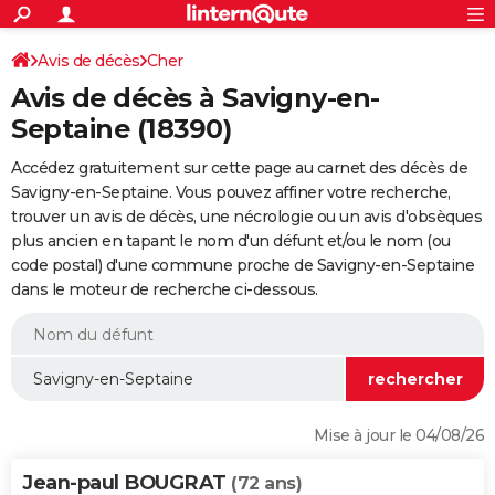
ACTUALITÉS
Connexion
S'inscrire
Avis de décès
Cher
Rechercher
Société
Education
Villes
Politique
Faits Divers
Monde
+
SPORT
Avis de décès à Savigny-en-
Football
Cyclisme
Forum
Coupe du monde 2026
Tennis
Rugby
CULTURE
Septaine (18390)
TNT
Cinéma
Musique
Programme TV
Streaming
Sorties cinéma
+
FINANCE
Accédez gratuitement sur cette page au carnet des décès de
Savigny-en-Septaine. Vous pouvez affiner votre recherche,
Impôts
Immobilier
Banque
Crédit
Retraite
Epargne
Risques naturels par ville
Assurance
AUTO
trouver un avis de décès, une nécrologie ou un avis d'obsèques
plus ancien en tapant le nom d'un défunt et/ou le nom (ou
Réserver un essai
Berlines
Forum auto
Essais
Citadines
SUV
+
HIGH-TECH
code postal) d'une commune proche de Savigny-en-Septaine
dans le moteur de recherche ci-dessous.
Meilleur smartphone
Ordinateurs
Guide high-tech
Mobiles
Internet
Jeux vidéo
+
BRICOLAGE
Aménagement intérieur
Cuisine
Jardinage
+
Forum
Extérieur
Salle de bains
Rangement
WEEK-END
Escapades
Expositions
Week-end nature
Guides de France
Patrimoine
Musées
+
LIFESTYLE
Bien-être
Mode
+
Art de vivre
Loisirs
Modes de vie
SANTE
Mise à jour le 04/08/26
Guide de la santé
Médicaments
+
Alimentation
Maladies
Sommeil
VOYAGE
Jean-paul BOUGRAT
(72 ans)