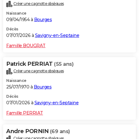
Créer une cagnotte obsèques
City break
Voyage de noces
Climat
Destinations
Voyage nature
Forum
+
PHOTO
Naissance
09/04/1954 à
Bourges
GUIDES D'ACHAT
Décès
BONS PLANS
07/07/2026 à
Savigny-en-Septaine
CARTE DE VOEUX
Famille BOUGRAT
Carte Bonne année
Carte Pâques
Carte de Noël
Carte Saint-Valentin
Carte d'anniversaire
DICTIONNAIRE
Patrick PERRIAT
(55 ans)
Biographies
Expressions
Dictionnaire
Citations
Proverbes
PROGRAMME TV
Créer une cagnotte obsèques
Naissance
COPAINS D'AVANT
25/07/1970 à
Bourges
Se connecter
Collèges
Universités
Service militaire
S'inscrire
Lycées
Primaires
Entreprises
Avis de recherche
AVIS DE DÉCÈS
Décès
07/01/2026 à
Savigny-en-Septaine
FORUM
Famille PERRIAT
Lifestyle
Sport
Television
Cinema
Bricolage
Culture
Auto
Voyage
Andre PORNIN
(69 ans)
Créer une cagnotte obsèques