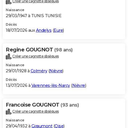
Créer une cagnotte obsèques
City break
Voyage de noces
Climat
Destinations
Voyage nature
Forum
+
PHOTO
Naissance
29/03/1947 à TUNIS TUNISIE
GUIDES D'ACHAT
Décès
18/07/2026 aux
Andelys
(
Eure
)
BONS PLANS
CARTE DE VOEUX
Regine GOUGNOT
(98 ans)
Carte Bonne année
Carte Pâques
Carte de Noël
Carte Saint-Valentin
Carte d'anniversaire
DICTIONNAIRE
Créer une cagnotte obsèques
Biographies
Expressions
Dictionnaire
Citations
Proverbes
PROGRAMME TV
Naissance
29/01/1928 à
Colméry
(
Nièvre
)
COPAINS D'AVANT
Décès
13/07/2026 à
Varennes-lès-Narcy
(
Nièvre
)
Se connecter
Collèges
Universités
Service militaire
S'inscrire
Lycées
Primaires
Entreprises
Avis de recherche
AVIS DE DÉCÈS
FORUM
Francoise GOUGNOT
(93 ans)
Lifestyle
Sport
Television
Cinema
Bricolage
Culture
Auto
Voyage
Créer une cagnotte obsèques
Naissance
29/04/1932 à
Giraumont
(
Oise
)