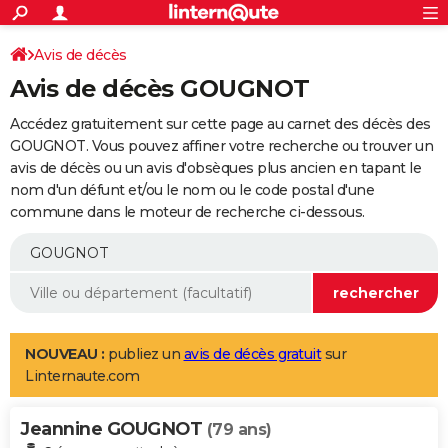
ACTUALITÉS
Connexion
S'inscrire
Avis de décès
Rechercher
Société
Education
Villes
Politique
Faits Divers
Monde
+
SPORT
Avis de décès GOUGNOT
Football
Cyclisme
Forum
Coupe du monde 2026
Tennis
Rugby
CULTURE
Accédez gratuitement sur cette page au carnet des décès des
TNT
Cinéma
Musique
Programme TV
Streaming
Sorties cinéma
+
GOUGNOT. Vous pouvez affiner votre recherche ou trouver un
FINANCE
avis de décès ou un avis d'obsèques plus ancien en tapant le
Impôts
Immobilier
Banque
Crédit
Retraite
Epargne
Risques naturels par ville
Assurance
AUTO
nom d'un défunt et/ou le nom ou le code postal d'une
commune dans le moteur de recherche ci-dessous.
Réserver un essai
Berlines
Forum auto
Essais
Citadines
SUV
+
HIGH-TECH
Meilleur smartphone
Ordinateurs
Guide high-tech
Mobiles
Internet
Jeux vidéo
+
BRICOLAGE
Aménagement intérieur
Cuisine
Jardinage
+
Forum
Extérieur
Salle de bains
Rangement
WEEK-END
Escapades
Expositions
Week-end nature
Guides de France
Patrimoine
Musées
+
LIFESTYLE
NOUVEAU :
publiez un
avis de décès gratuit
sur
Linternaute.com
Bien-être
Mode
+
Art de vivre
Loisirs
Modes de vie
SANTE
Jeannine GOUGNOT
Guide de la santé
Médicaments
+
Alimentation
Maladies
Sommeil
(79 ans)
VOYAGE