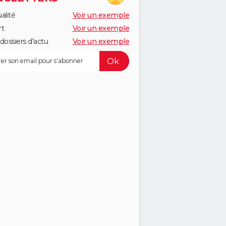
alité
Voir un exemple
rt
Voir un exemple
dossiers d'actu
Voir un exemple