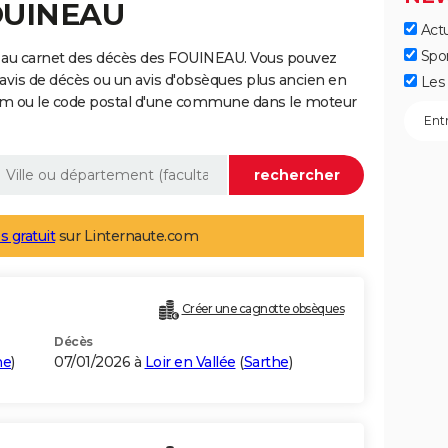
FOUINEAU
Actu
Spo
e au carnet des décès des FOUINEAU. Vous pouvez
 avis de décès ou un avis d'obsèques plus ancien en
Les 
nom ou le code postal d'une commune dans le moteur
s gratuit
sur Linternaute.com
Créer une cagnotte obsèques
Décès
he
)
07/01/2026 à
Loir en Vallée
(
Sarthe
)