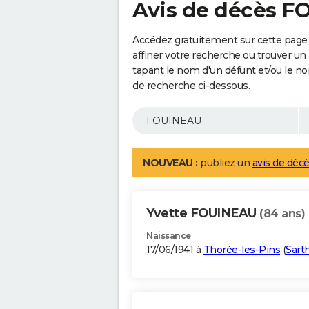
Avis de décès 
Accédez gratuitement sur cette pag
affiner votre recherche ou trouver un
tapant le nom d'un défunt et/ou le 
de recherche ci-dessous.
NOUVEAU :
publiez un
avis de décè
Yvette FOUINEAU
(84 ans)
Naissance
17/06/1941 à
Thorée-les-Pins
(
Sart