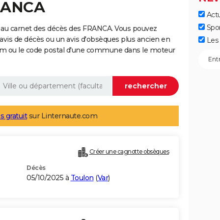
FRANCA
Actu
Spo
 au carnet des décès des FRANCA. Vous pouvez
 avis de décès ou un avis d'obsèques plus ancien en
Les 
nom ou le code postal d'une commune dans le moteur
s gratuit
sur Linternaute.com
Créer une cagnotte obsèques
Décès
05/10/2025 à
Toulon
(
Var
)