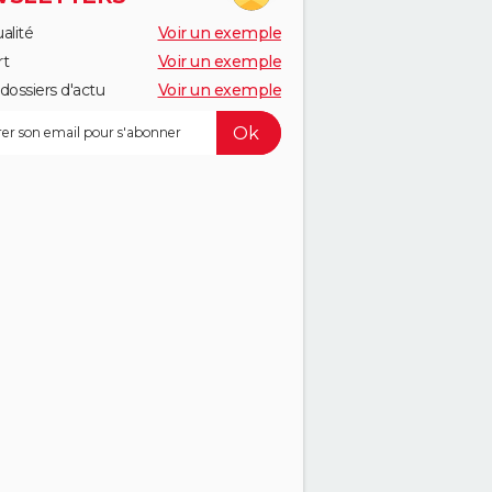
alité
Voir un exemple
rt
Voir un exemple
dossiers d'actu
Voir un exemple