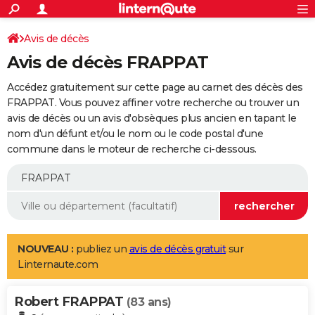
ACTUALITÉS
Connexion
S'inscrire
Avis de décès
Rechercher
Société
Education
Villes
Politique
Faits Divers
Monde
+
SPORT
Avis de décès FRAPPAT
Football
Cyclisme
Forum
Coupe du monde 2026
Tennis
Rugby
CULTURE
Accédez gratuitement sur cette page au carnet des décès des
TNT
Cinéma
Musique
Programme TV
Streaming
Sorties cinéma
+
FRAPPAT. Vous pouvez affiner votre recherche ou trouver un
FINANCE
avis de décès ou un avis d'obsèques plus ancien en tapant le
Impôts
Immobilier
Banque
Crédit
Retraite
Epargne
Risques naturels par ville
Assurance
AUTO
nom d'un défunt et/ou le nom ou le code postal d'une
commune dans le moteur de recherche ci-dessous.
Réserver un essai
Berlines
Forum auto
Essais
Citadines
SUV
+
HIGH-TECH
Meilleur smartphone
Ordinateurs
Guide high-tech
Mobiles
Internet
Jeux vidéo
+
BRICOLAGE
Aménagement intérieur
Cuisine
Jardinage
+
Forum
Extérieur
Salle de bains
Rangement
WEEK-END
Escapades
Expositions
Week-end nature
Guides de France
Patrimoine
Musées
+
LIFESTYLE
NOUVEAU :
publiez un
avis de décès gratuit
sur
Linternaute.com
Bien-être
Mode
+
Art de vivre
Loisirs
Modes de vie
SANTE
Robert FRAPPAT
Guide de la santé
Médicaments
+
Alimentation
Maladies
Sommeil
(83 ans)
VOYAGE