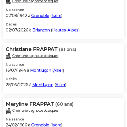
Créer une cagnotte obsèques
City break
Voyage de noces
Climat
Destinations
Voyage nature
Forum
+
PHOTO
Naissance
07/08/1942 à
Grenoble
(
Isère
)
GUIDES D'ACHAT
Décès
02/07/2026 à
Briançon
(
Hautes-Alpes
)
BONS PLANS
CARTE DE VOEUX
Christiane FRAPPAT
(81 ans)
Carte Bonne année
Carte Pâques
Carte de Noël
Carte Saint-Valentin
Carte d'anniversaire
DICTIONNAIRE
Créer une cagnotte obsèques
Biographies
Expressions
Dictionnaire
Citations
Proverbes
PROGRAMME TV
Naissance
16/07/1944 à
Montluçon
(
Allier
)
COPAINS D'AVANT
Décès
28/06/2026 à
Montluçon
(
Allier
)
Se connecter
Collèges
Universités
Service militaire
S'inscrire
Lycées
Primaires
Entreprises
Avis de recherche
AVIS DE DÉCÈS
FORUM
Maryline FRAPPAT
(60 ans)
Lifestyle
Sport
Television
Cinema
Bricolage
Culture
Auto
Voyage
Créer une cagnotte obsèques
Naissance
24/02/1966 à
Grenoble
(
Isère
)