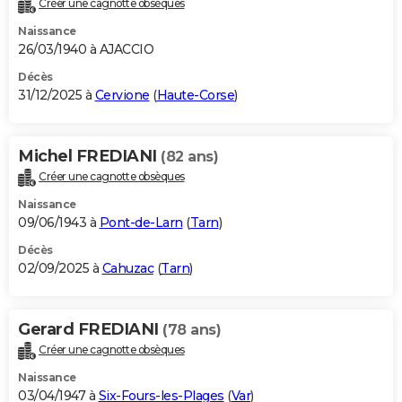
Créer une cagnotte obsèques
City break
Voyage de noces
Climat
Destinations
Voyage nature
Forum
+
PHOTO
Naissance
26/03/1940 à AJACCIO
GUIDES D'ACHAT
Décès
31/12/2025 à
Cervione
(
Haute-Corse
)
BONS PLANS
CARTE DE VOEUX
Michel FREDIANI
(82 ans)
Carte Bonne année
Carte Pâques
Carte de Noël
Carte Saint-Valentin
Carte d'anniversaire
DICTIONNAIRE
Créer une cagnotte obsèques
Biographies
Expressions
Dictionnaire
Citations
Proverbes
PROGRAMME TV
Naissance
09/06/1943 à
Pont-de-Larn
(
Tarn
)
COPAINS D'AVANT
Décès
02/09/2025 à
Cahuzac
(
Tarn
)
Se connecter
Collèges
Universités
Service militaire
S'inscrire
Lycées
Primaires
Entreprises
Avis de recherche
AVIS DE DÉCÈS
FORUM
Gerard FREDIANI
(78 ans)
Lifestyle
Sport
Television
Cinema
Bricolage
Culture
Auto
Voyage
Créer une cagnotte obsèques
Naissance
03/04/1947 à
Six-Fours-les-Plages
(
Var
)