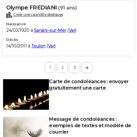
Olympe FREDIANI
(91 ans)
Créer une cagnotte obsèques
Naissance
24/03/1920 à
Sanary-sur-Mer
(
Var
)
Décès
14/10/2011 à
Toulon
(
Var
)
1
2
3
Carte de condoléances : envoyer
gratuitement une carte
Message de condoléances :
exemples de textes et modèle de
courrier