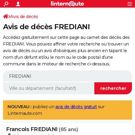
ACTUALITÉS
Connexion
S'inscrire
Avis de décès
Rechercher
Société
Education
Villes
Politique
Faits Divers
Monde
+
SPORT
Avis de décès FREDIANI
Football
Cyclisme
Forum
Coupe du monde 2026
Tennis
Rugby
CULTURE
Accédez gratuitement sur cette page au carnet des décès des
TNT
Cinéma
Musique
Programme TV
Streaming
Sorties cinéma
+
FREDIANI. Vous pouvez affiner votre recherche ou trouver un
FINANCE
avis de décès ou un avis d'obsèques plus ancien en tapant le
Impôts
Immobilier
Banque
Crédit
Retraite
Epargne
Risques naturels par ville
Assurance
AUTO
nom d'un défunt et/ou le nom ou le code postal d'une
commune dans le moteur de recherche ci-dessous.
Réserver un essai
Berlines
Forum auto
Essais
Citadines
SUV
+
HIGH-TECH
Meilleur smartphone
Ordinateurs
Guide high-tech
Mobiles
Internet
Jeux vidéo
+
BRICOLAGE
Aménagement intérieur
Cuisine
Jardinage
+
Forum
Extérieur
Salle de bains
Rangement
WEEK-END
Escapades
Expositions
Week-end nature
Guides de France
Patrimoine
Musées
+
LIFESTYLE
NOUVEAU :
publiez un
avis de décès gratuit
sur
Linternaute.com
Bien-être
Mode
+
Art de vivre
Loisirs
Modes de vie
SANTE
Francois FREDIANI
Guide de la santé
Médicaments
+
Alimentation
Maladies
Sommeil
(85 ans)
VOYAGE