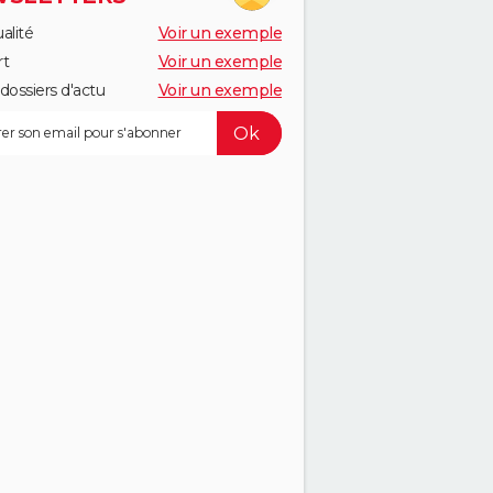
alité
Voir un exemple
rt
Voir un exemple
dossiers d'actu
Voir un exemple