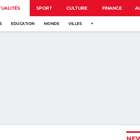
TUALITÉS
SPORT
CULTURE
FINANCE
A
S
EDUCATION
MONDE
VILLES
+
NEW