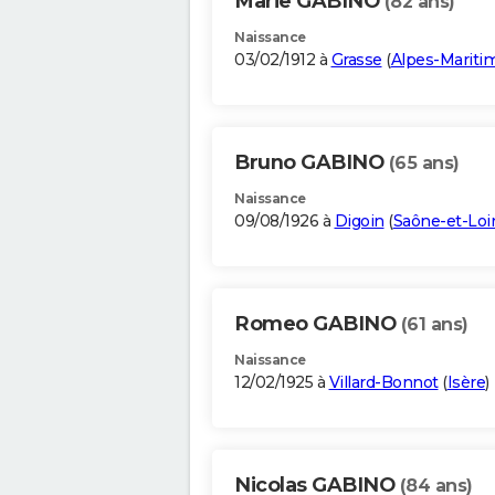
Marie GABINO
(82 ans)
Naissance
03/02/1912 à
Grasse
(
Alpes-Mariti
Bruno GABINO
(65 ans)
Naissance
09/08/1926 à
Digoin
(
Saône-et-Loi
Romeo GABINO
(61 ans)
Naissance
12/02/1925 à
Villard-Bonnot
(
Isère
)
Nicolas GABINO
(84 ans)