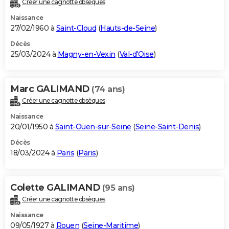
Créer une cagnotte obsèques
City break
Voyage de noces
Climat
Destinations
Voyage nature
Forum
+
PHOTO
Naissance
27/02/1960 à
Saint-Cloud
(
Hauts-de-Seine
)
GUIDES D'ACHAT
Décès
25/03/2024 à
Magny-en-Vexin
(
Val-d'Oise
)
BONS PLANS
CARTE DE VOEUX
Marc GALIMAND
(74 ans)
Carte Bonne année
Carte Pâques
Carte de Noël
Carte Saint-Valentin
Carte d'anniversaire
DICTIONNAIRE
Créer une cagnotte obsèques
Biographies
Expressions
Dictionnaire
Citations
Proverbes
PROGRAMME TV
Naissance
20/01/1950 à
Saint-Ouen-sur-Seine
(
Seine-Saint-Denis
)
COPAINS D'AVANT
Décès
18/03/2024 à
Paris
(
Paris
)
Se connecter
Collèges
Universités
Service militaire
S'inscrire
Lycées
Primaires
Entreprises
Avis de recherche
AVIS DE DÉCÈS
FORUM
Colette GALIMAND
(95 ans)
Lifestyle
Sport
Television
Cinema
Bricolage
Culture
Auto
Voyage
Créer une cagnotte obsèques
Naissance
09/05/1927 à
Rouen
(
Seine-Maritime
)