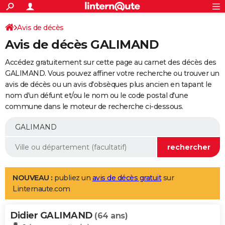
ACTUALITÉS
Connexion
S'inscrire
Avis de décès
Rechercher
Société
Education
Villes
Politique
Faits Divers
Monde
+
SPORT
Avis de décès GALIMAND
Football
Cyclisme
Forum
Coupe du monde 2026
Tennis
Rugby
CULTURE
Accédez gratuitement sur cette page au carnet des décès des
TNT
Cinéma
Musique
Programme TV
Streaming
Sorties cinéma
+
GALIMAND. Vous pouvez affiner votre recherche ou trouver un
FINANCE
avis de décès ou un avis d'obsèques plus ancien en tapant le
Impôts
Immobilier
Banque
Crédit
Retraite
Epargne
Risques naturels par ville
Assurance
AUTO
nom d'un défunt et/ou le nom ou le code postal d'une
commune dans le moteur de recherche ci-dessous.
Réserver un essai
Berlines
Forum auto
Essais
Citadines
SUV
+
HIGH-TECH
Meilleur smartphone
Ordinateurs
Guide high-tech
Mobiles
Internet
Jeux vidéo
+
BRICOLAGE
Aménagement intérieur
Cuisine
Jardinage
+
Forum
Extérieur
Salle de bains
Rangement
WEEK-END
Escapades
Expositions
Week-end nature
Guides de France
Patrimoine
Musées
+
LIFESTYLE
NOUVEAU :
publiez un
avis de décès gratuit
sur
Linternaute.com
Bien-être
Mode
+
Art de vivre
Loisirs
Modes de vie
SANTE
Didier GALIMAND
Guide de la santé
Médicaments
+
Alimentation
Maladies
Sommeil
(64 ans)
VOYAGE