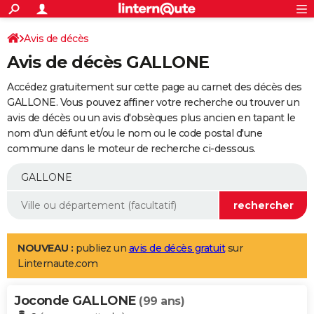
ACTUALITÉS
Connexion
S'inscrire
Avis de décès
Rechercher
Société
Education
Villes
Politique
Faits Divers
Monde
+
SPORT
Avis de décès GALLONE
Football
Cyclisme
Forum
Coupe du monde 2026
Tennis
Rugby
CULTURE
Accédez gratuitement sur cette page au carnet des décès des
TNT
Cinéma
Musique
Programme TV
Streaming
Sorties cinéma
+
GALLONE. Vous pouvez affiner votre recherche ou trouver un
FINANCE
avis de décès ou un avis d'obsèques plus ancien en tapant le
Impôts
Immobilier
Banque
Crédit
Retraite
Epargne
Risques naturels par ville
Assurance
AUTO
nom d'un défunt et/ou le nom ou le code postal d'une
commune dans le moteur de recherche ci-dessous.
Réserver un essai
Berlines
Forum auto
Essais
Citadines
SUV
+
HIGH-TECH
Meilleur smartphone
Ordinateurs
Guide high-tech
Mobiles
Internet
Jeux vidéo
+
BRICOLAGE
Aménagement intérieur
Cuisine
Jardinage
+
Forum
Extérieur
Salle de bains
Rangement
WEEK-END
Escapades
Expositions
Week-end nature
Guides de France
Patrimoine
Musées
+
LIFESTYLE
NOUVEAU :
publiez un
avis de décès gratuit
sur
Linternaute.com
Bien-être
Mode
+
Art de vivre
Loisirs
Modes de vie
SANTE
Joconde GALLONE
Guide de la santé
Médicaments
+
Alimentation
Maladies
Sommeil
(99 ans)
VOYAGE