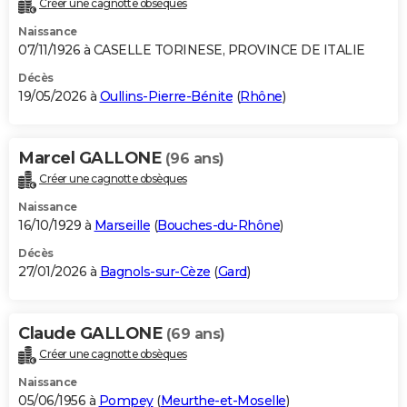
Créer une cagnotte obsèques
City break
Voyage de noces
Climat
Destinations
Voyage nature
Forum
+
PHOTO
Naissance
07/11/1926 à CASELLE TORINESE, PROVINCE DE ITALIE
GUIDES D'ACHAT
Décès
19/05/2026 à
Oullins-Pierre-Bénite
(
Rhône
)
BONS PLANS
CARTE DE VOEUX
Marcel GALLONE
(96 ans)
Carte Bonne année
Carte Pâques
Carte de Noël
Carte Saint-Valentin
Carte d'anniversaire
DICTIONNAIRE
Créer une cagnotte obsèques
Biographies
Expressions
Dictionnaire
Citations
Proverbes
PROGRAMME TV
Naissance
16/10/1929 à
Marseille
(
Bouches-du-Rhône
)
COPAINS D'AVANT
Décès
27/01/2026 à
Bagnols-sur-Cèze
(
Gard
)
Se connecter
Collèges
Universités
Service militaire
S'inscrire
Lycées
Primaires
Entreprises
Avis de recherche
AVIS DE DÉCÈS
FORUM
Claude GALLONE
(69 ans)
Lifestyle
Sport
Television
Cinema
Bricolage
Culture
Auto
Voyage
Créer une cagnotte obsèques
Naissance
05/06/1956 à
Pompey
(
Meurthe-et-Moselle
)